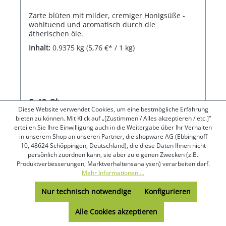
Zarte blüten mit milder, cremiger Honigsüße -
wohltuend und aromatisch durch die
ätherischen öle.
Inhalt:
0.9375 kg
(5,76 €* / 1 kg)
5,40 €*
Diese Website verwendet Cookies, um eine bestmögliche Erfahrung
bieten zu können. Mit Klick auf „[Zustimmen / Alles akzeptieren / etc.]“
erteilen Sie Ihre Einwilligung auch in die Weitergabe über Ihr Verhalten
In den Warenkorb
in unserem Shop an unseren Partner, die shopware AG (Ebbinghoff
10, 48624 Schöppingen, Deutschland), die diese Daten Ihnen nicht
persönlich zuordnen kann, sie aber zu eigenen Zwecken (z.B.
Produktverbesserungen, Marktverhaltensanalysen) verarbeiten darf.
Mehr Informationen ...
Nur technisch notwendige
Konfigurieren
Alle Cookies akzeptieren