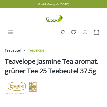
Gratislieferung ab 20€ (DE)
alt springen
Ware
Teebeutel
Teavelope
Teavelope Jasmine Tea aromat.
grüner Tee 25 Teebeutel 37.5g