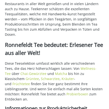
Restaurants in aller Welt genießen und in vielen Ländern
auch zu Hause. Teekenner schätzen die exzellenten
Teequalitäten, welche mit Handwerks-kunst hergestellt
werden – vom Pflücken in den Teegärten, in sorgfältigen
Produktionsschritten im Ursprung, beim Blenden im Tea
Tasting bis hin zum Abfüllen und Verpacken in Tüten und
Dosen.
Ronnefeldt Tee bedeutet: Erlesener Tee
aus aller Welt!
Diese Teeselektion umfasst wirklich alle verschiedenen
Tees, die das Herz höherschlagen lassen: Von
Wellness-
Tee
über
Chai-Gewürztee
und
Matcha
bis hin zu
klassischem
Grüntee
,
Schwarztee
,
Kräuter
-
und
Früchtetee
finden Sie hier ganz bestimmt Ihre
Lieblingssorte. Und wenn Sie einfach mal alle Sorten kosten
möchten: Ronnefeldt Tee bietet auch
Probierboxen
zum
Entdecken an.
Informationen zur Produktsicherheit