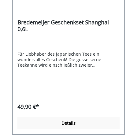
Bredemeijer Geschenkset Shanghai
0,6L
Für Liebhaber des japanischen Tees ein
wundervolles Geschenk! Die gusseiserne
Teekanne wird einschließlich zweier
gusseiserner Tassen in einer schönen
Geschenkverpackung geliefert. Sowohl die
Teekanne als auch die Tassen haben eine
emaillierte Innenseite. Die Teekanne fasst 0,6
Liter und wird mit einem Edelstahlfilter geliefert.
49,90 €*
Details