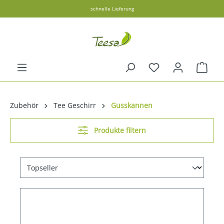
schnelle Lieferung
alt springen
Ware
Zubehör
Tee Geschirr
Gusskannen
Produkte filtern