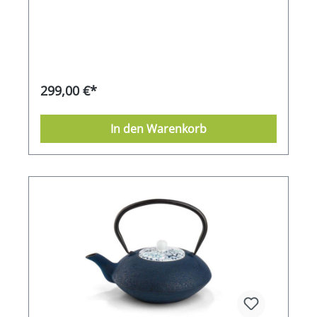
einem Meister in Fujian Art. Für jede Teekanne
sind nicht weniger als 40 Tage für die
Herstellung nötig, wobei für jede einzelne nur
Kupfergusseisen bester Qualität verwendet wird.
Die Teekanne, mit einem Filter versehen, hat
einen Inhalt von 1,4 Liter und kann wahrlich ein
Prunkstück genannt werden. Sie wird in einer
299,00 €*
limitierten Auflage von nur 50 Stück
hergestellt.Geliefert wird dieses Prunkstück im
Holzgeschenkkarton.
In den Warenkorb