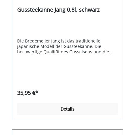
Gussteekanne Jang 0,8l, schwarz
Die Bredemeijer Jang ist das traditionelle
japanische Modell der Gussteekanne. Die
hochwertige Qualität des Gusseisens und die
emaillierte Innenseite sorgen dafür, dass der Tee
besonders lange heiß und geschmackvoll bleibt.
Ein echtes asiatisches Flair liefert das Zubehör
wie passende Teebecher und ein Untersetzer in
gleicher Noppenstruktur. Jang ist mit einem
Edelstahlfilter ausgestattet.
35,95 €*
Details