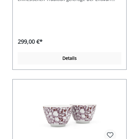
dazu stammt von Ling Dongxin, einem Meister in
Fujian Art. Für jede Teekanne sind nicht weniger
als 40 Tage für die Herstellung nötig, wobei für
jede einzelne nur Kupfergusseisen bester
Qualität verwendet wird. Die Teekanne, mit
einem Filter versehen, hat einen Inhalt von 1,2
Liter und kann wahrlich ein Prunkstück genannt
299,00 €*
werden. Sie wird in einer limitierten Auflage von
nur 50 Stück hergestellt. Geliefert wird dieses
Prunkstück im Holzgeschenkkarton.
Details