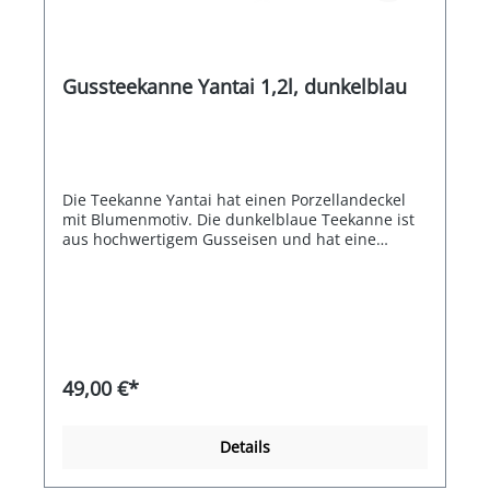
Gussteekanne Yantai 1,2l, dunkelblau
Die Teekanne Yantai hat einen Porzellandeckel
mit Blumenmotiv. Die dunkelblaue Teekanne ist
aus hochwertigem Gusseisen und hat eine
emaillierte Innenseite. Einschließlich
Edelstahlfilter, um losen Tee zuzubereiten.
49,00 €*
Details