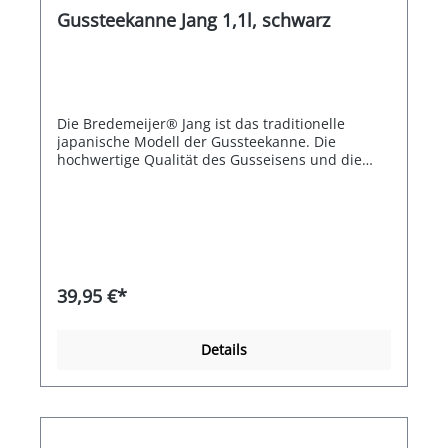
Gussteekanne Jang 1,1l, schwarz
Die Bredemeijer® Jang ist das traditionelle
japanische Modell der Gussteekanne. Die
hochwertige Qualität des Gusseisens und die
emaillierte Innenseite sorgen dafür, dass der Tee
besonders lange heiß und geschmackvoll bleibt.
Ein echtes asiatisches Flair liefert das Zubehör
wie passende Teebecher und ein Untersetzer in
gleicher Noppenstruktur. Jang ist mit einem
Edelstahlfilter ausgestattet.
39,95 €*
Details