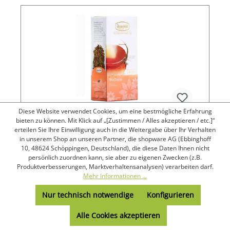
Diese Website verwendet Cookies, um eine bestmögliche Erfahrung
bieten zu können. Mit Klick auf „[Zustimmen / Alles akzeptieren / etc.]“
erteilen Sie Ihre Einwilligung auch in die Weitergabe über Ihr Verhalten
in unserem Shop an unseren Partner, die shopware AG (Ebbinghoff
Joy of Tea Wellness Kräutertee 15
10, 48624 Schöppingen, Deutschland), die diese Daten Ihnen nicht
Teebeutel (Caddy) 45g
persönlich zuordnen kann, sie aber zu eigenen Zwecken (z.B.
Produktverbesserungen, Marktverhaltensanalysen) verarbeiten darf.
Mehr Informationen ...
(100+)
Packungsgröße:
1er Packung
Nur technisch notwendige
Konfigurieren
Alle Cookies akzeptieren
Joy of Tea Wellness von Ronnefeldt - Kräutertee
mit einer Ziehzeit von 5-8 Minuten.