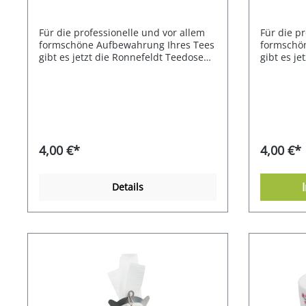
Für die professionelle und vor allem
Für die pr
formschöne Aufbewahrung Ihres Tees
formschö
gibt es jetzt die Ronnefeldt Teedose
gibt es je
mit Stülpdeckel in der Farbe silber.
mit Stülp
Material: Weißblech. Format: 9,4 x 7,4
Material: 
x 10,3 cm (für 100g Tee)
x 10,3 cm 
4,00 €*
4,00 €*
Details