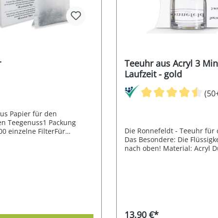
r
Teeuhr aus Acryl 3 Min
Laufzeit - gold
(50
aus Papier für den
en Teegenuss1 Packung
Die Ronnefeldt - Teeuhr für 
00 einzelne FilterFür
Das Besondere: Die Flüssigke
Filtergröße: B=10cm/H=13cm
nach oben! Material: Acryl D
s zum praktischen
Viskosität (Zähflüssigkeit) ka
alter für Tee-Filter. Hier
Teeuhr bei niedrigen Raum-
e den passenden Kunststoff
Temperaturen etwas langsa
er
laufen.
13,90 €*