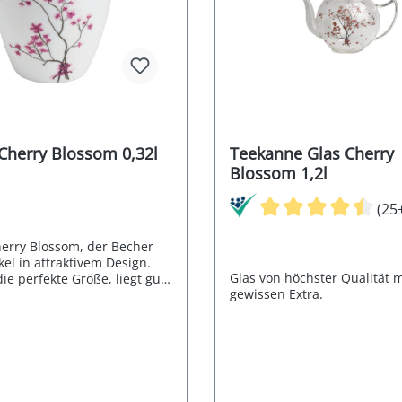
Cherry Blossom 0,32l
Teekanne Glas Cherry
Blossom 1,2l
(25
erry Blossom, der Becher
el in attraktivem Design.
Glas von höchster Qualität 
die perfekte Größe, liegt gut
gewissen Extra.
nd, ist stapelbar und einfach
erial: Porzellan Inhalt 0,32l