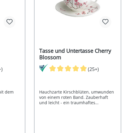
Tasse und Untertasse Cherry
Blossom
+)
(25+)
mit dem
Hauchzarte Kirschblüten, umwunden
von einem roten Band. Zauberhaft
und leicht - ein traumhaftes
Geschirr.Tasse und Untertasse 0,2l.
Qualität: Fine Bone China. Dekor:
Cherry Blossom. Art-Nr. 115102.