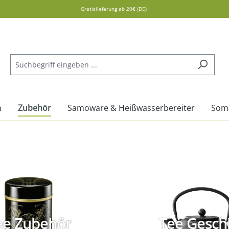
Gratislieferung ab 20€ (DE)
n
Zubehör
Samoware & Heißwasserbereiter
Som
ee Zubehör
Tee Geschi