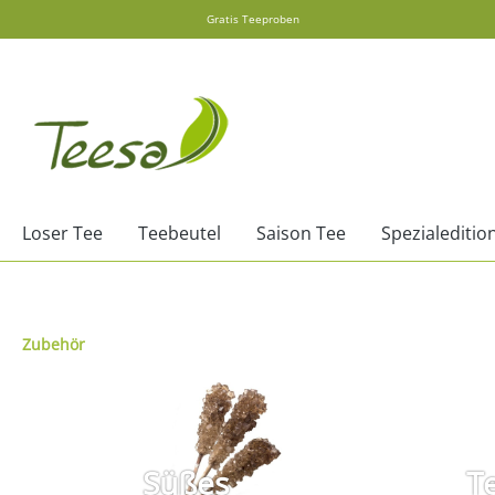
Gratis Teeproben
springen
Zur Hauptnavigation springen
Loser Tee
Teebeutel
Saison Tee
Spezialeditio
Zubehör
Süßes
T