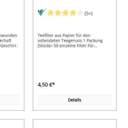
(5+)
umwunden
Teefilter aus Papier für den
erhaft
vollendeten Teegenuss 1 Packung
 Geschirr.
(Stück)= 50 einzelne Filter Für
Teekanne extralang Filtergröße: L=
ca.24,5cm/Durchmesser ca. 8,5cm
Hier gehts zum praktischen
Edelstahlhalter für Tee-Filter.
4,50 €*
Details