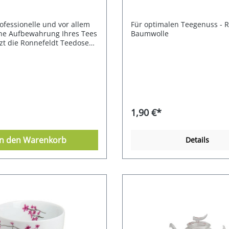
ofessionelle und vor allem
Für optimalen Teegenuss - 
ne Aufbewahrung Ihres Tees
Baumwolle
tzt die Ronnefeldt Teedose
deckel in der Farbe schwarz.
Weißblech. Format: 9,4 x 7,4
(für 100g Tee)
1,90 €*
In den Warenkorb
Details