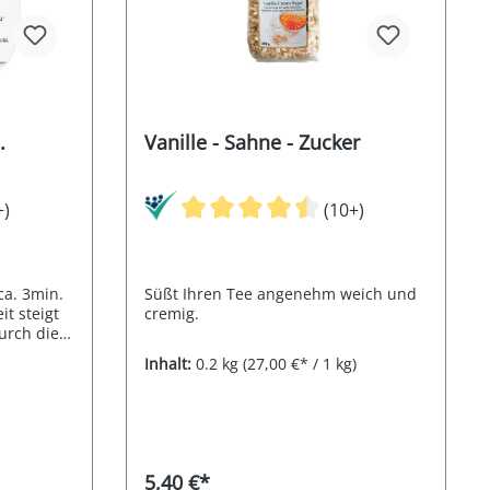
.
Vanille - Sahne - Zucker
+)
(10+)
ca. 3min.
Süßt Ihren Tee angenehm weich und
it steigt
cremig.
urch die
nn die
Inhalt:
0.2 kg
(27,00 €* / 1 kg)
mer
5,40 €*