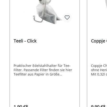
Teeli - Click
Coppje 
Praktischer Edelstahlhalter für Tee-
Coppje Ch
Filter. Passende Filter finden sie hier
ohne Henk
Teefilter aus Papier in Größe
Mit 0,32l 
B=10cm/H=13cm
in der Ha
schön. Mat
1,90 €*
9,90 €*