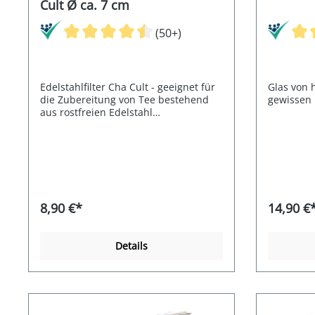
Cult Ø ca. 7 cm
(50+)
Edelstahlfilter Cha Cult - geeignet für
Glas von 
die Zubereitung von Tee bestehend
gewissen 
aus rostfreien Edelstahl
orginalverpackt leichte Handhabung
Inhalt: 1 Stck/Packung Ø ca. 7 cm
Größe L
8,90 €*
14,90 €
Details