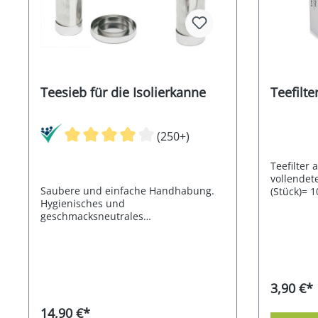
Teesieb für die Isolierkanne
Teefilte
(250+)
Teefilter 
vollendet
Saubere und einfache Handhabung.
(Stück)= 1
Hygienisches und
Teekanne
geschmacksneutrales
Hier geht
Edelstahlgewebe. Extra feines
Edelstahlh
Filtervlies auch für Rooibos geeignet.
finden si
Nicht geeignet für Industriebetriebe,
Filterhalt
sowie für hartes und kalkhaltiges
Wasser! Höhe: 11,5cm Innendurchm.
3,90 €*
3,0cm Obendurchm. 6,5cm,
Untendurchm. 3,6cm
14,90 €*