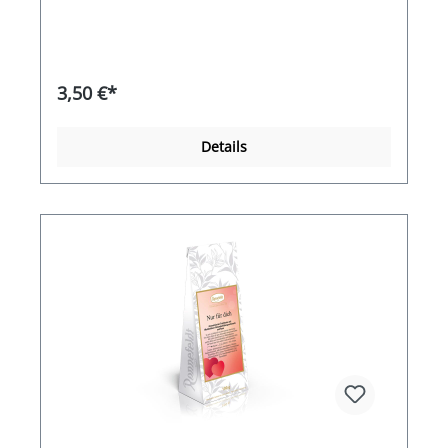
mit einer samtigen Note von Sahne und einem
Hauch von Vanille entfaltet jeder Schluck den
Zauber eines sonnigen Frühlingstages.Zutaten:
Apfelminze, Apfelstückchen, Lemongras (13%),
Hibiskus weiß, Fenchel, Zitronenverbene (8%),
3,50 €*
Zitronenschale (8%), Zitronenmyrthe (6%), süße
Brombeerblätter, Süßholzwurzel, Aroma,
Ruhrkrautblüten, Ringelblumenblüten
Details