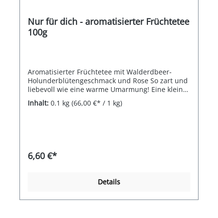
Nur für dich - aromatisierter Früchtetee
100g
Aromatisierter Früchtetee mit Walderdbeer-
Holunderblütengeschmack und Rose So zart und
liebevoll wie eine warme Umarmung! Eine kleine
Geste für ganz besondere Herzensmenschen. Mit
Inhalt:
0.1 kg
(66,00 €* / 1 kg)
süßem Geschmack von Walderdbeeren, sanften
Noten von Holunderblüten und lieblichem Duft
der Rosen lässt sich wahre Freude verschenken
Zutaten: Apfelstückchen, Aroniabeeren, Hibiskus,
Hagebuttenschale, süße Brombeerblätter,
Zimtstückchen, Rosenblüten (5%), Aroma,
6,60 €*
Holunderblüten (3%), Erdbeerstückchen (3%),
Rosenknospen rosa (2%), Steviablätter
Details