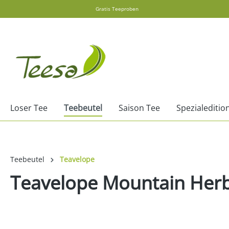
Gratis Teeproben
springen
Zur Hauptnavigation springen
Loser Tee
Teebeutel
Saison Tee
Spezialeditio
Teebeutel
Teavelope
Teavelope Mountain Herb