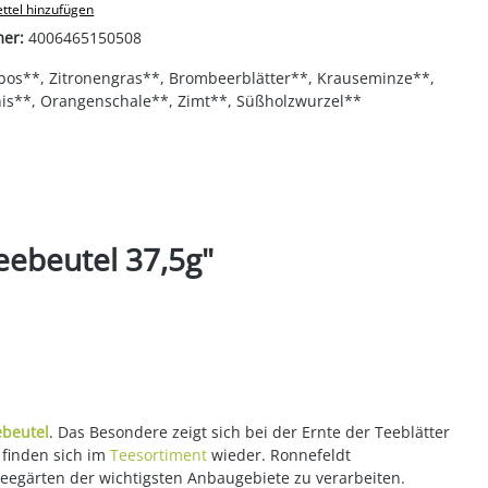
ttel hinzufügen
mer:
4006465150508
bos**, Zitronengras**, Brombeerblätter**, Krauseminze**,
nis**, Orangenschale**, Zimt**, Süßholzwurzel**
eebeutel 37,5g"
ebeutel
. Das Besondere zeigt sich bei der Ernte der Teeblätter
 finden sich im
Teesortiment
wieder. Ronnefeldt
Teegärten der wichtigsten Anbaugebiete zu verarbeiten.