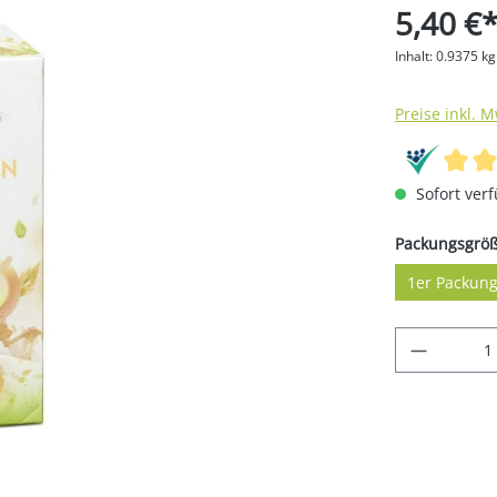
5,40 €
Inhalt:
0.9375 k
Preise inkl. 
Sofort verf
Packungsgrö
1er Packun
Produkt