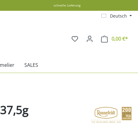
schnelle Lieferung
Deutsch
0,00 €*
Ware
melier
SALES
 37,5g