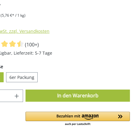
*
g
(5,76 €* / 1 kg)
MwSt. zzgl. Versandkosten
(100+)
ügbar, Lieferzeit: 5-7 Tage
auswählen
ße
g
6er Packung
 Anzahl: Gib den gewünschten Wert ein o
In den Warenkorb