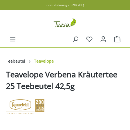
Gratislieferung ab 20€ (DE)
alt springen
Ware
Teebeutel
Teavelope
Teavelope Verbena Kräutertee
25 Teebeutel 42,5g