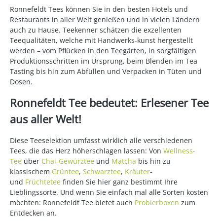
Ronnefeldt Tees können Sie in den besten Hotels und
Restaurants in aller Welt genießen und in vielen Ländern
auch zu Hause. Teekenner schätzen die exzellenten
Teequalitäten, welche mit Handwerks-kunst hergestellt
werden – vom Pflücken in den Teegärten, in sorgfältigen
Produktionsschritten im Ursprung, beim Blenden im Tea
Tasting bis hin zum Abfüllen und Verpacken in Tüten und
Dosen.
Ronnefeldt Tee bedeutet: Erlesener Tee
aus aller Welt!
Diese Teeselektion umfasst wirklich alle verschiedenen
Tees, die das Herz höherschlagen lassen: Von
Wellness-
Tee
über
Chai-Gewürztee
und
Matcha
bis hin zu
klassischem
Grüntee
,
Schwarztee
,
Kräuter
-
und
Früchtetee
finden Sie hier ganz bestimmt Ihre
Lieblingssorte. Und wenn Sie einfach mal alle Sorten kosten
möchten: Ronnefeldt Tee bietet auch
Probierboxen
zum
Entdecken an.