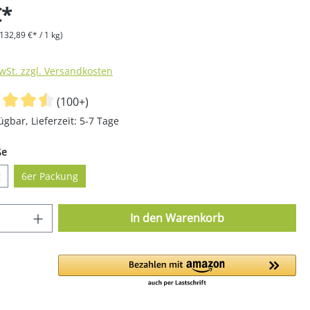
€*
(132,89 €* / 1 kg)
MwSt. zzgl. Versandkosten
(100+)
ügbar, Lieferzeit: 5-7 Tage
auswählen
ße
g
6er Packung
 Anzahl: Gib den gewünschten Wert ein o
In den Warenkorb