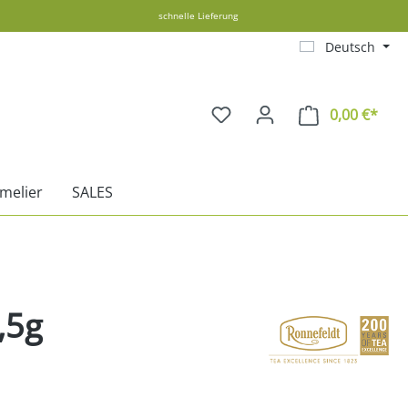
schnelle Lieferung
Deutsch
0,00 €*
Ware
melier
SALES
,5g