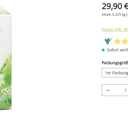
29,90 
Inhalt:
0.225 kg
Preise inkl. 
Sofort verf
Packungsgrö
1er Packun
Produkt