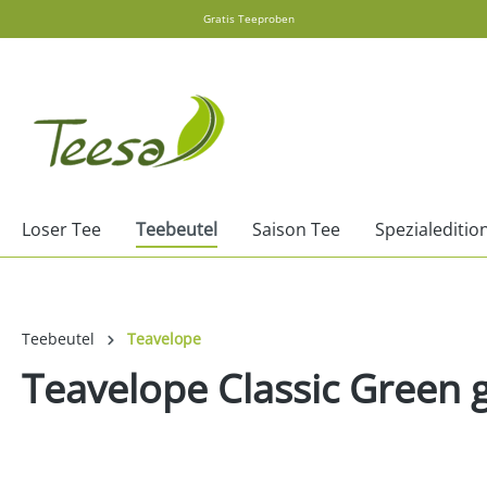
Gratis Teeproben
springen
Zur Hauptnavigation springen
Loser Tee
Teebeutel
Saison Tee
Spezialeditio
Teebeutel
Teavelope
Teavelope Classic Green 