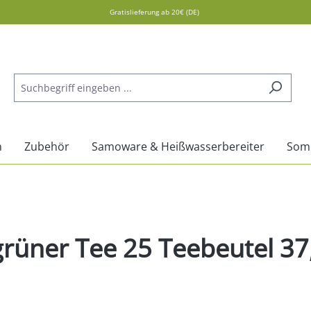
Gratislieferung ab 20€ (DE)
n
Zubehör
Samoware & Heißwasserbereiter
Som
grüner Tee 25 Teebeutel 37