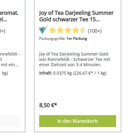
 aromat.
Joy of Tea Darjeeling Summer
el
Gold schwarzer Tee 15
Teebeutel (Caddy) 37,5g
0+)
(100+)
Packungsgröße:
1er Packung
onnefeldt -
Joy of Tea Darjeeling Summer Gold
it
von Ronnefeldt - Schwarzer Tee mit
mit einer
einer Ziehzeit von 3-4 Minuten.
1 kg)
Inhalt:
0.0375 kg
(226,67 €* / 1 kg)
8,50 €*
In den Warenkorb