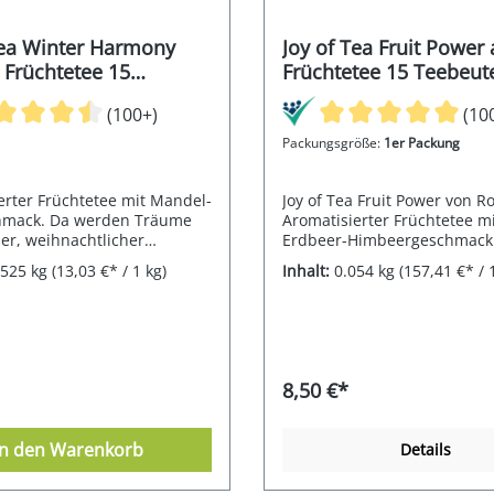
Tea Winter Harmony
Joy of Tea Fruit Power
 Früchtetee 15
Früchtetee 15 Teebeut
el (Caddy) 43,5
(Caddy) 54g
(100+)
(10
Packungsgröße:
1er Packung
erter Früchtetee mit Mandel-
Joy of Tea Fruit Power von R
hmack. Da werden Träume
Aromatisierter Früchtetee m
er, weihnachtlicher
Erdbeer-Himbeergeschmack 
 mit den vertrauten Düften
Ziehzeit von 8-10 Minuten
6525 kg
(13,03 €* / 1 kg)
Inhalt:
0.054 kg
(157,41 €* / 
l und Zimt. Die Packung
 15 Portionen à 2,9 g.
8,50 €*
In den Warenkorb
Details