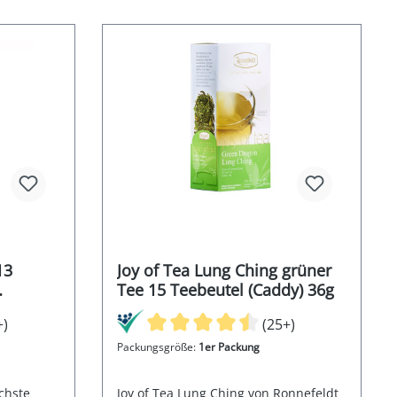
13
Joy of Tea Lung Ching grüner
Tee 15 Teebeutel (Caddy) 36g
g
+)
(25+)
Packungsgröße:
1er Packung
chste
Joy of Tea Lung Ching von Ronnefeldt