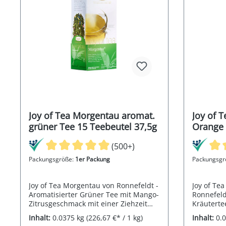
Joy of Tea Morgentau aromat.
Joy of 
grüner Tee 15 Teebeutel 37,5g
Orange 
Teebeut
(500+)
Packungsgröße:
1er Packung
Packungsgr
Joy of Tea Morgentau von Ronnefeldt -
Joy of Te
Aromatisierter Grüner Tee mit Mango-
Ronnefeld
Zitrusgeschmack mit einer Ziehzeit
Kräuterte
von 2-3 Minuten
Sahnegesc
Inhalt:
0.0375 kg
(226,67 €* / 1 kg)
Inhalt:
0.
von 5-8 M