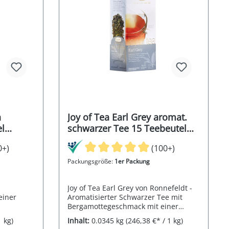
h
Joy of Tea Earl Grey aromat.
el
schwarzer Tee 15 Teebeutel
(Caddy) 34,5
0+)
(100+)
Packungsgröße:
1er Packung
Joy of Tea Earl Grey von Ronnefeldt -
einer
Aromatisierter Schwarzer Tee mit
Bergamottegeschmack mit einer
Ziehzeit von 3-4 Minuten
1 kg)
Inhalt:
0.0345 kg
(246,38 €* / 1 kg)