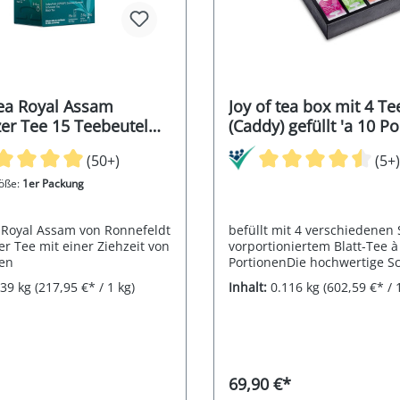
Tea Royal Assam
Joy of tea box mit 4 Te
er Tee 15 Teebeutel
(Caddy) gefüllt 'a 10 P
 39g
116g
(50+)
(5+)
öße:
1er Packung
a Royal Assam von Ronnefeldt
befüllt mit 4 verschiedenen 
er Tee mit einer Ziehzeit von
vorportioniertem Blatt-Tee à
en
PortionenDie hochwertige S
Schatulle joy of tea eignet si
039 kg
(217,95 €* / 1 kg)
Inhalt:
0.116 kg
(602,59 €* / 
wunderbar zum praktischen
Wiederauffüllen Ihrer Liebli
40 x Joy of tea in höchster Te
Jede Portion ist einzeln und
hygienisch verpackt.Folgend
sind in der Schatulle enthal
69,90 €*
Darjeeling* Summer Gold in-