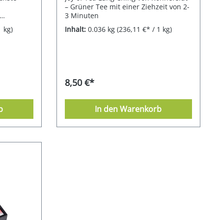
– Grüner Tee mit einer Ziehzeit von 2-
3 Minuten
1 kg)
Inhalt:
0.036 kg
(236,11 €* / 1 kg)
Sehen Sie
orten. 1
g* Summer
nglish
 Royal
rl Grey 1
8,50 €*
 1 Joy of
of Tea x
Joy of Tea
b
In den Warenkorb
mon 1 Joy
 Joy of Tea
e 1 Joy of
of Tea x
 x 2,9 g