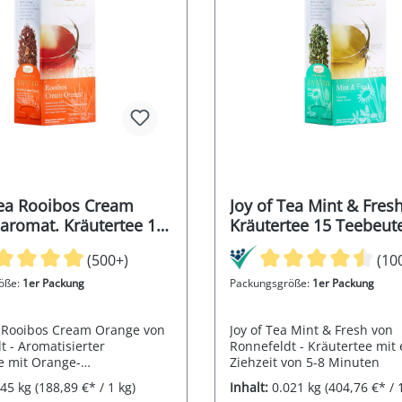
Tea Rooibos Cream
Joy of Tea Mint & Fres
aromat. Kräutertee 15
Kräutertee 15 Teebeut
el (Caddy) 45g
(Caddy) 21g
(500+)
(10
öße:
1er Packung
Packungsgröße:
1er Packung
a Rooibos Cream Orange von
Joy of Tea Mint & Fresh von
t - Aromatisierter
Ronnefeldt - Kräutertee mit 
e mit Orange-
Ziehzeit von 5-8 Minuten
hmack mit einer Ziehzeit
045 kg
(188,89 €* / 1 kg)
Inhalt:
0.021 kg
(404,76 €* / 
inuten