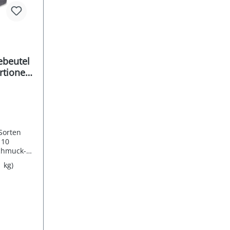
ebeutel
ortionen
Sorten
 10
chmuck-
ch
1 kg)
ngssorten.
equalität.
e Sorten
ten:10 x
Qualität,