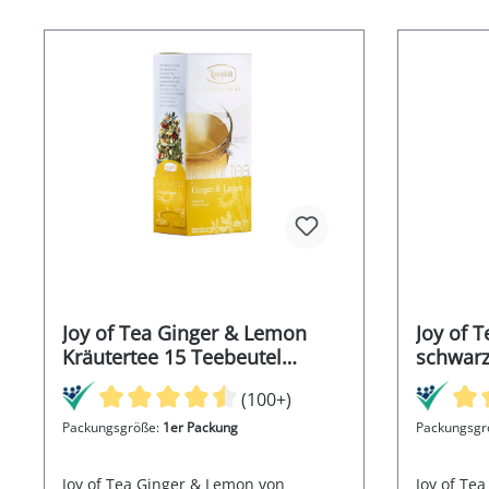
Joy of Tea Ginger & Lemon
Joy of T
Kräutertee 15 Teebeutel
schwarz
(Caddy) 60g
(Caddy)
(100+)
Packungsgröße:
1er Packung
Packungsgr
Joy of Tea Ginger & Lemon von
Joy of Tea