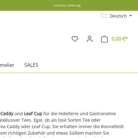
schnelle Lieferung
Deutsch
0,00 €*
Ware
melier
SALES
 Caddy
und
Leaf Cup
für die Hotellerie und Gastronomie
xklusiver Tees. Egal, ob als lose Sorten Tee oder
 Tea Caddy oder Leaf Cup, Sie erhalten immer die Ronnefeldt
dem richtigen Zubehör und etwas Süßem machen Sie