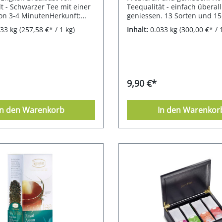
t - Schwarzer Tee mit einer
Teequalität - einfach überall
von 3-4 MinutenHerkunft:
geniessen. 13 Sorten und 15
ttgrad: FBOPErntezeit:
Portionen hochwertiger,
033 kg
(257,58 €* / 1 kg)
Inhalt:
0.033 kg
(300,00 €* / 
erbst
vorportionierter Blatt-Tee. 
unten die enthaltenen Tee-S
Joy of Tea x 2,5 g Darjeelin
Gold** 1 Joy of Tea x 2,5 g E
Breakfast 1 Joy of Tea x 2,6 g
Assam 1 Joy of Tea x 2,3 g Ea
9,90 €*
Joy of Tea x 4,3 g Masala Chai
Tea x 2,4 g Lung Ching 2 Joy 
2,5 g (= 5,0 g) Morgentau® 2 
In den Warenkorb
In den Warenkor
x 4,0 g (= 8,0 g) Ginger & Le
of Tea x 1,4 g Mint & Fresh 1
x 3,0 g Rooibos Cream Orang
Tea x 3,0 g Wellness** 1 Joy 
3,6 g Fruit Power 1 Joy of Tea
Winter Harmony