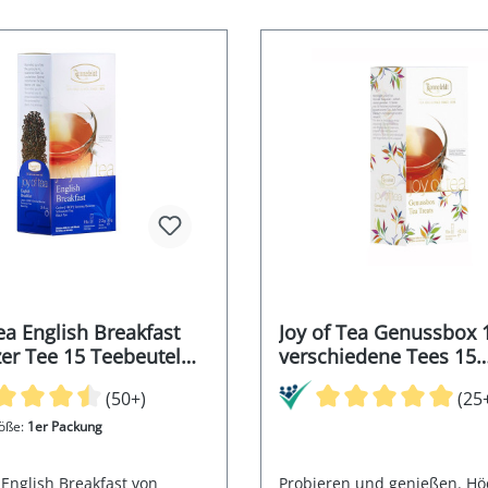
ea English Breakfast
Joy of Tea Genussbox 
er Tee 15 Teebeutel
verschiedene Tees 15
 33g
Teebeutel (Caddy) 43,2
(50+)
(25
öße:
1er Packung
 English Breakfast von
Probieren und genießen. Hö