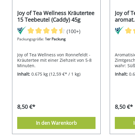
Joy of Tea Wellness Kräutertee
Joy of 
15 Teebeutel (Caddy) 45g
aromat.
Teebeut
(100+)
Packungsgröße:
1er Packung
Joy of Tea Wellness von Ronnefeldt -
Aromatisi
Kräutertee mit einer Ziehzeit von 5-8
Zimtgesc
Minuten.
wahr: Süß
Geschmack
Inhalt:
0.675 kg
(12,59 €* / 1 kg)
Inhalt:
0.
von Mande
beinhaltet
8,50 €*
8,50 €*
In den Warenkorb