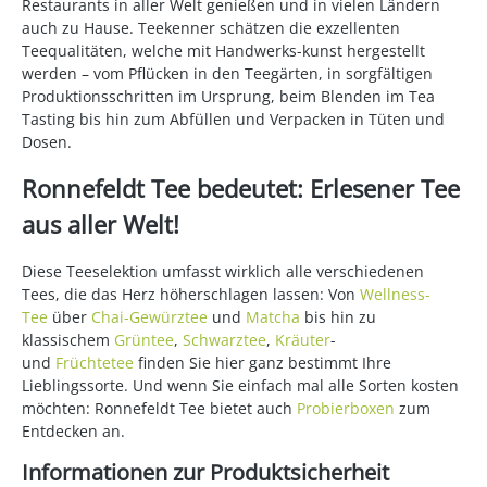
Restaurants in aller Welt genießen und in vielen Ländern
auch zu Hause. Teekenner schätzen die exzellenten
Teequalitäten, welche mit Handwerks-kunst hergestellt
werden – vom Pflücken in den Teegärten, in sorgfältigen
Produktionsschritten im Ursprung, beim Blenden im Tea
Tasting bis hin zum Abfüllen und Verpacken in Tüten und
Dosen.
Ronnefeldt Tee bedeutet: Erlesener Tee
aus aller Welt!
Diese Teeselektion umfasst wirklich alle verschiedenen
Tees, die das Herz höherschlagen lassen: Von
Wellness-
Tee
über
Chai-Gewürztee
und
Matcha
bis hin zu
klassischem
Grüntee
,
Schwarztee
,
Kräuter
-
und
Früchtetee
finden Sie hier ganz bestimmt Ihre
Lieblingssorte. Und wenn Sie einfach mal alle Sorten kosten
möchten: Ronnefeldt Tee bietet auch
Probierboxen
zum
Entdecken an.
Informationen zur Produktsicherheit