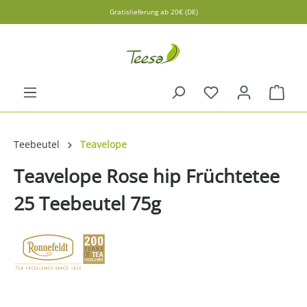
Gratislieferung ab 20€ (DE)
alt springen
Ware
Teebeutel
Teavelope
Teavelope Rose hip Früchtetee
25 Teebeutel 75g