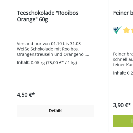
Teeschokolade "Rooibos
Feiner 
Orange" 60g
Versand nur von 01.10 bis 31.03
Weiße Schokolade mit Rooibos,
Feiner br
Orangenstreuseln und Orangenöl.
schnell a
Südafrikanscher Rooibos wächst
Inhalt:
0.06 kg
(75,00 €* / 1 kg)
feiner Ka
ausschließlich in den Cedarbergen,
nördlich von Kapstadt. Sein
Inhalt:
0.
angenehm aromatisch-milder
Geschmack wird durch den fruchtig-
süßen Geschmack von Orangen
verfeinert. Für unsere Teeschokoladen
4,50 €*
beziehen wir unseren Kakao über das
Fairtrade-Rohstoff-Modell für Kakao
3,90 €*
(Kakaoprogramm) und tragen damit
Details
zur Unterstützung der knapp 200.000
Fairtrade-Kakaobauern weltweit bei.
Hier gibt es den passenden Tee.