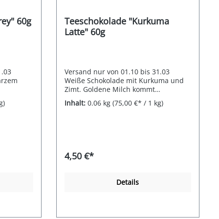
rey" 60g
Teeschokolade "Kurkuma
Latte" 60g
1.03
Versand nur von 01.10 bis 31.03
arzem
Weiße Schokolade mit Kurkuma und
Zimt. Goldene Milch kommt
teht aus
ursprünglich aus dem indischen
g)
Inhalt:
0.06 kg
(75,00 €* / 1 kg)
en
Ayurveda und hat sich zu einem
en
Trend Getränk entwickelt. Der würzig-
h das
aromatische Kurkuma passt perfekt
 einer
zur leichten Schärfe von Ingwer und
Für unsere
dem blumig-süßen Zimt. Ein
ir unseren
einzigartiges Geschmackserlebnis! Für
4,50 €*
hstoff-
unsere Teeschokoladen beziehen wir
ogramm)
unseren Kakao über das Fairtrade-
stützung
Rohstoff-Modell für Kakao
Details
-
(Kakaoprogramm) und tragen damit
er gibt es
zur Unterstützung der knapp 200.000
Fairtrade-Kakaobauern weltweit bei.