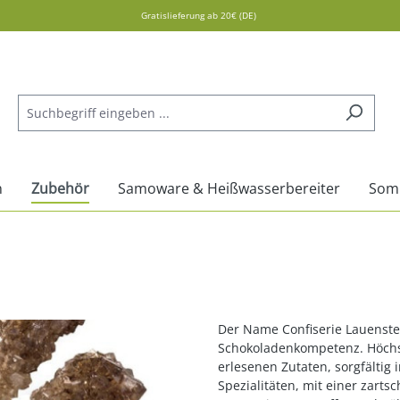
Gratislieferung ab 20€ (DE)
n
Zubehör
Samoware & Heißwasserbereiter
Som
Der Name Confiserie Lauenstein
Schokoladenkompetenz. Höchst
erlesenen Zutaten, sorgfältig 
Spezialitäten, mit einer zart