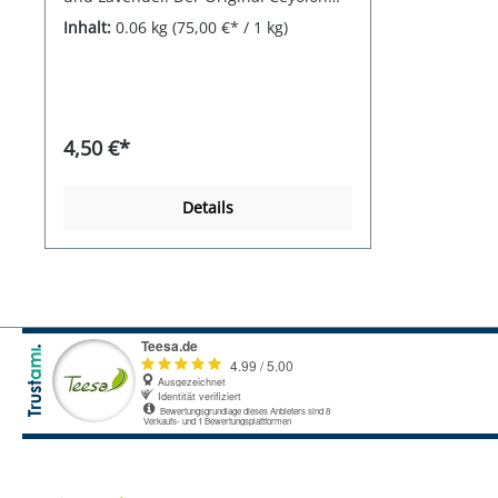
Tee aus Sri Lanka mit seiner typischen
Inhalt:
0.06 kg
(75,00 €* / 1 kg)
herb-kräftigen Note und einem
lechten Citrus Aroma wird abgerundet
durch frischen, vollmundigen und
lecht herben Lavendel aus der
Provence. Für unsere Teeschokoladen
beziehen wir unseren Kakao über das
4,50 €*
Fairtrade-Rohstoff-Modell für Kakao
(Kakaoprogramm) und tragen damit
zur Unterstützung der knapp 200.000
Details
Fairtrade-Kakaobauern weltweit bei.
Hier gibt es den passenden Tee.