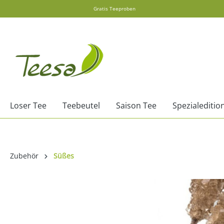
Gratis Teeproben
springen
Zur Hauptnavigation springen
Loser Tee
Teebeutel
Saison Tee
Spezialeditio
Zubehör
Süßes