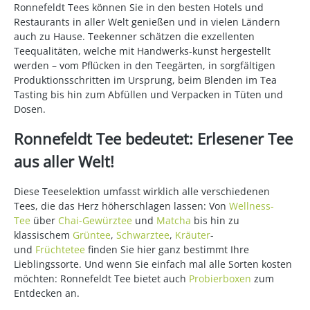
Ronnefeldt Tees können Sie in den besten Hotels und
Restaurants in aller Welt genießen und in vielen Ländern
auch zu Hause. Teekenner schätzen die exzellenten
Teequalitäten, welche mit Handwerks-kunst hergestellt
werden – vom Pflücken in den Teegärten, in sorgfältigen
Produktionsschritten im Ursprung, beim Blenden im Tea
Tasting bis hin zum Abfüllen und Verpacken in Tüten und
Dosen.
Ronnefeldt Tee bedeutet: Erlesener Tee
aus aller Welt!
Diese Teeselektion umfasst wirklich alle verschiedenen
Tees, die das Herz höherschlagen lassen: Von
Wellness-
Tee
über
Chai-Gewürztee
und
Matcha
bis hin zu
klassischem
Grüntee
,
Schwarztee
,
Kräuter
-
und
Früchtetee
finden Sie hier ganz bestimmt Ihre
Lieblingssorte. Und wenn Sie einfach mal alle Sorten kosten
möchten: Ronnefeldt Tee bietet auch
Probierboxen
zum
Entdecken an.