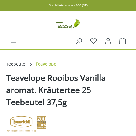
Gratislieferung ab 20€ (DE)
alt springen
Ware
Teebeutel
Teavelope
Teavelope Rooibos Vanilla
aromat. Kräutertee 25
Teebeutel 37,5g