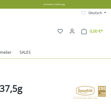
schnelle Lieferung
Deutsch
0,00 €*
Ware
melier
SALES
 37,5g