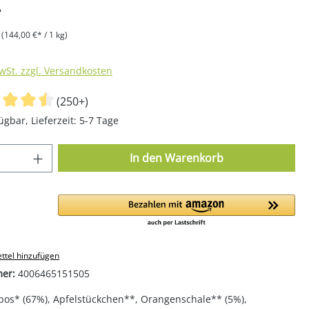
*
g
(144,00 €* / 1 kg)
MwSt. zzgl. Versandkosten
(250+)
ügbar, Lieferzeit: 5-7 Tage
 Anzahl: Gib den gewünschten Wert ein o
In den Warenkorb
ttel hinzufügen
mer:
4006465151505
bos* (67%), Apfelstückchen**, Orangenschale** (5%),