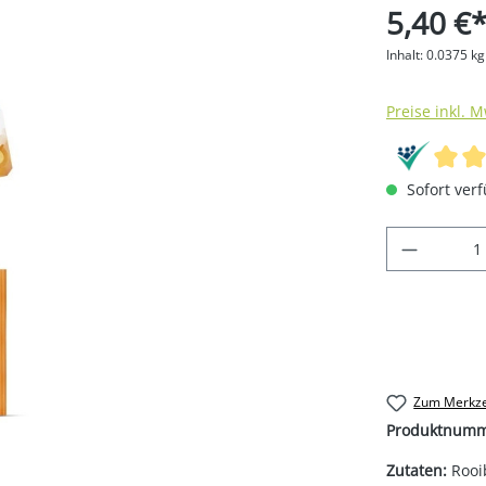
5,40 €
Inhalt:
0.0375 k
Preise inkl. 
Sofort verf
Produkt
Zum Merkze
Produktnum
Zutaten:
Rooi