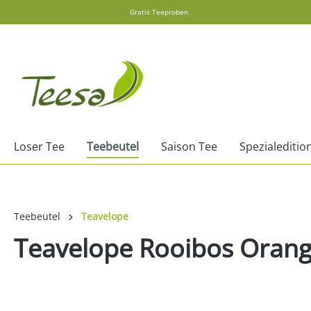
Gratis Teeproben
springen
Zur Hauptnavigation springen
Loser Tee
Teebeutel
Saison Tee
Spezialeditio
Teebeutel
Teavelope
Teavelope Rooibos Orang