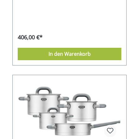
Servierpfanne holen Sie sich Kochgeschirr in
geeignetMATERIAL: aus hochwertigem rostfreien
Profiqualität in Ihre Küche.Das Set mit den
18/10 Edelstahl (formstabil, geschmacksneutral,
handlichen und eleganten Silikon-Soft-Touch
pflegeleicht)Bitte beachten Sie auch
Griffen besteht aus drei unterschiedlich großen
unsere Pflegehinweise.Das Set besteht aus:1
Töpfen und der Servierpfanne die Sie auf allen
Kochtopf 16 cm – ca. 1,5 Liter1 Kochtopf 20 cm –
herkömmlichen Herdarten, auch auf Induktion,
ca. 3,0 Liter1 Kochtopf 24 cm – ca. 5,0 Liter
nutzen können.Alle Töpfe und die Pfanne
406,00 €*
bestehen aus hochwertigem, matt gebürstetem
Edelstahl- welche durch ihre haptische Qualität
und hochattraktive Wirkung bestechen. Sie
In den Warenkorb
verfügen über eine Messskala direkt im
Kochgeschirr, wobei Sie Flüssigkeitsmengen
direkt im Topf bestimmen können- ganz ohne
Messbecher. Der breite Schüttrand sorgt für
müheloses, sicheres und tropffreies Ausgießen
von heißen Flüssigkeiten. Der Kapselboden hat
einen Kern aus Aluminium und besteht aus drei
Schichten: Kapselboden (dünne Schichten aus
Edelstahl) Stärkerer Kern aus Aluminium. Der
Kern sorgt infolge seiner guten
Wärmeleitfähigkeit für eine gleichmäßige
Wärmeabgabe an das Kochgut
Kochgeschirrboden (obere Kapselschicht) aus
EdelstahlDie zwei Schichten aus Edelstahl
umhüllen den gut wärmeleitfähigen Kern,