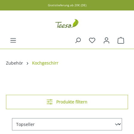
Gratislieferung ab 20€ (DE)
alt springen
Ware
Zubehör
Kochgeschirr
Produkte filtern