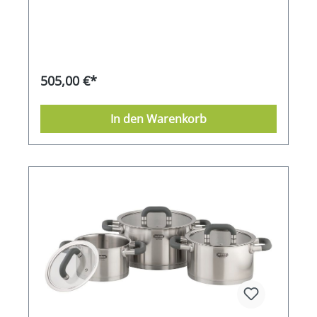
Profiqualität in Ihre Küche. Das Set mit den
handlichen und eleganten Silikon-Soft-Touch
Griffen besteht aus drei unterschiedlich großen
Töpfen und der Stielpfanne, Servierpfanne die
Sie auf allen herkömmlichen Herdarten, auch auf
Induktion, nutzen können. Alle Töpfe und
505,00 €*
Pfannen bestehen aus hochwertigem, matt
gebürstetem Edelstahl- welche durch ihre
haptische Qualität und hochattraktive Wirkung
In den Warenkorb
bestechen. Sie verfügen über eine Messskala
direkt im Kochgeschirr, wobei Sie
Flüssigkeitsmengen direkt im Topf bestimmen
können- ganz ohne Messbecher. Der breite
Schüttrand sorgt für müheloses, sicheres und
tropffreies Ausgießen von heißen
Flüssigkeiten. Der Kapselboden hat einen Kern
aus Aluminium und besteht aus drei Schichten:
Kapselboden (dünne Schichten aus Edelstahl)
Stärkerer Kern aus Aluminium. Der Kern sorgt
infolge seiner guten Wärmeleitfähigkeit für eine
gleichmäßige Wärmeabgabe an das Kochgut
Kochgeschirrboden (obere Kapselschicht) aus
EdelstahlDie zwei Schichten aus Edelstahl
umhüllen den gut wärmeleitfähigen Kern,
verhindern dessen Korrosion und das Verziehen