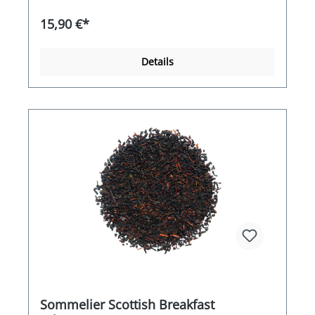
leider nur in begrenzten Mengen verfügbar. Eine
echte TeeSommelier Empfehlung für Kenner und
15,90 €*
Liebhaber von japanischen Tee. Gyokuro ist ein
feiner Vollschattentee und leuchtet mit herrlich
frischer, hellgrüner Tassenfarbe. Gyokuro ist süß,
Details
frisch, grün und einzigartig im Geschmack. Er
gehört zu den edelsten überschatteten
Teesorten, die Japan zu bieten hat. Gyokuro
bedeutet übersetzt so viel wie „immergrüner
Tautropfen“.
Sommelier Scottish Breakfast