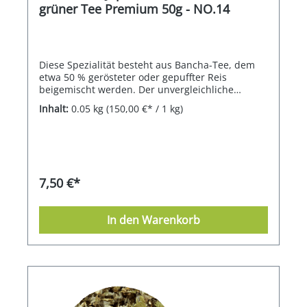
grüner Tee Premium 50g - NO.14
Diese Spezialität besteht aus Bancha-Tee, dem
etwa 50 % gerösteter oder gepuffter Reis
beigemischt werden. Der unvergleichliche
Geschmack wird geprägt von der Sanftheit des
Inhalt:
0.05 kg
(150,00 €* / 1 kg)
Bancha-Tees und einer angenehmen, leicht
süßlich-nussigen und karamelligen Note. Durch
den geringen Koffeingehalt und die feine Milde
eignet sich dieser Tee zum ganztägigen Genuss.
Auch hier können Grüntee-Neulinge ihre ersten
Erfahrungen sammeln, nicht zuletzt dann, wenn
7,50 €*
sie aus dem aromatisierten Bereich wechseln.
In den Warenkorb