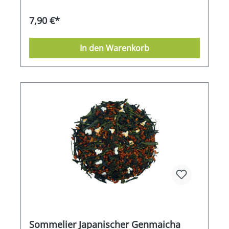
Gegensatz zu den eher schwereren grünen
Oolongs, die mehr durch herbe Tiefe und
7,90 €*
würzige Kraft überzeugen. Das Blattgut leuchtet
oliv- und jadegrün. Die Tasse schimmert hell
bernsteinfarben. Im ersten Aufguss sehr
In den Warenkorb
lebendig, erinnert an den Duft von
Pfirsichblüten.
Sommelier Japanischer Genmaicha