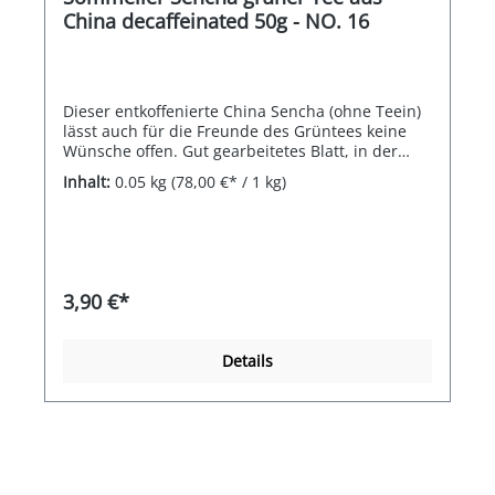
China decaffeinated 50g - NO. 16
Dieser entkoffenierte China Sencha (ohne Teein)
lässt auch für die Freunde des Grüntees keine
Wünsche offen. Gut gearbeitetes Blatt, in der
Tasse zitronengelb, mit einem fruchtigen, leicht
Inhalt:
0.05 kg
(78,00 €* / 1 kg)
herben Charakter, der Duft mild und rund. Ideal
um am Abend nicht auf den grünen Teegenuss
zu verzichten zu müssen.
3,90 €*
Details