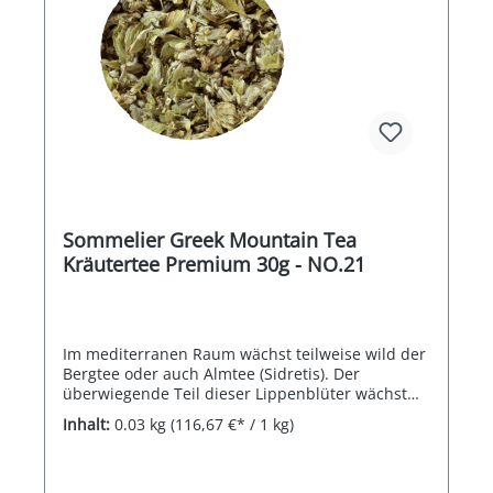
Sommelier Greek Mountain Tea
Kräutertee Premium 30g - NO.21
Im mediterranen Raum wächst teilweise wild der
Bergtee oder auch Almtee (Sidretis). Der
überwiegende Teil dieser Lippenblüter wächst
wild, einige wenige Sorten werden aber auch
Inhalt:
0.03 kg
(116,67 €* / 1 kg)
kultiviert. Reich an ätherischen Ölen, duften
sowohl Blüten, als auch Stiele und Blätter beim
Aufgießen gleichermaßen nach frische Kräutern,
mit leichter Zitronennote. _Der Bergtee heiß oder