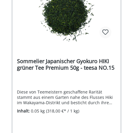
Sommelier Japanischer Gyokuro HIKI
grüner Tee Premium 50g - teesa NO.15
Diese von Teemeistern geschaffene Rarität
stammt aus einem Garten nahe des Flusses Hiki
im Wakayama-Distrikt und besticht durch ihre
langen, nadelförmigen, tannengrünen Blätter. Im
Inhalt:
0.05 kg
(318,00 €* / 1 kg)
Abguss hellgelb und leuchtend-klar mit der
typisch frischen leicht nussige Note und dem
intensiven, vollaromatischen Geschmack.
Aufgrund der sehr kleinen Gesamtproduktion