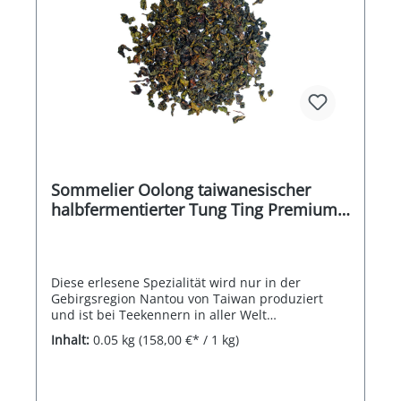
Sommelier Oolong taiwanesischer
halbfermentierter Tung Ting Premium
50g - NO. 41
Diese erlesene Spezialität wird nur in der
Gebirgsregion Nantou von Taiwan produziert
und ist bei Teekennern in aller Welt
hochgeschätzt. Sie wird nur kurz anfermentiert
Inhalt:
0.05 kg
(158,00 €* / 1 kg)
und im Gegensatz zu ihren Namensvettern fest
von Hand gerollt. Die relativ kurze
Fermentationszeit sorgt zudem für einen
vielmehr leichten und frischen Charakter, im