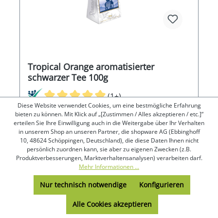
Tropical Orange aromatisierter
schwarzer Tee 100g
(1+)
Diese Website verwendet Cookies, um eine bestmögliche Erfahrung
bieten zu können. Mit Klick auf „[Zustimmen / Alles akzeptieren / etc.]“
erteilen Sie Ihre Einwilligung auch in die Weitergabe über Ihr Verhalten
in unserem Shop an unseren Partner, die shopware AG (Ebbinghoff
Blattgrad: FOP Ernte: HerbstGoldgelbe, reife
10, 48624 Schöppingen, Deutschland), die diese Daten Ihnen nicht
Orangen verbreiten ihr fruchtig-süßes Aroma
persönlich zuordnen kann, sie aber zu eigenen Zwecken (z.B.
verschwenderisch über einer harmonisch
Produktverbesserungen, Marktverhaltensanalysen) verarbeiten darf.
abgestimmten Mischung aus Südindien und
Inhalt:
0.1 kg
(58,00 €* / 1 kg)
Mehr Informationen ...
Javatees.
Nur technisch notwendige
Konfigurieren
Alle Cookies akzeptieren