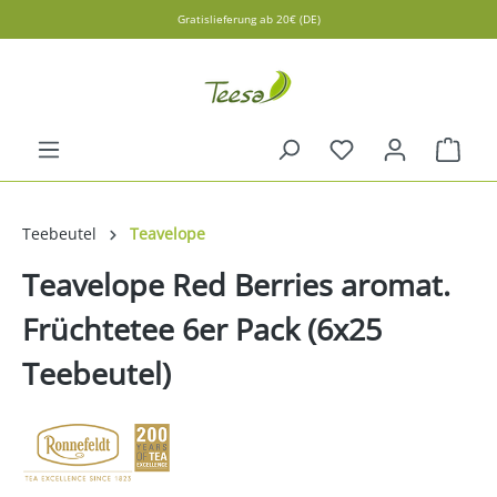
Gratislieferung ab 20€ (DE)
alt springen
Ware
Teebeutel
Teavelope
Teavelope Red Berries aromat.
Früchtetee 6er Pack (6x25
Teebeutel)