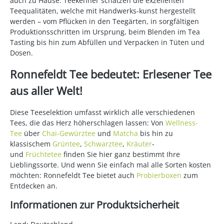
auch zu Hause. Teekenner schätzen die exzellenten
Teequalitäten, welche mit Handwerks-kunst hergestellt
werden – vom Pflücken in den Teegärten, in sorgfältigen
Produktionsschritten im Ursprung, beim Blenden im Tea
Tasting bis hin zum Abfüllen und Verpacken in Tüten und
Dosen.
Ronnefeldt Tee bedeutet: Erlesener Tee
aus aller Welt!
Diese Teeselektion umfasst wirklich alle verschiedenen
Tees, die das Herz höherschlagen lassen: Von
Wellness-
Tee
über
Chai-Gewürztee
und
Matcha
bis hin zu
klassischem
Grüntee
,
Schwarztee
,
Kräuter
-
und
Früchtetee
finden Sie hier ganz bestimmt Ihre
Lieblingssorte. Und wenn Sie einfach mal alle Sorten kosten
möchten: Ronnefeldt Tee bietet auch
Probierboxen
zum
Entdecken an.
Informationen zur Produktsicherheit