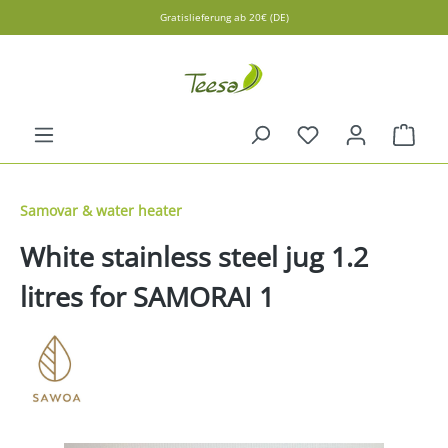
Gratislieferung ab 20€ (DE)
in content
Shopp
Samovar & water heater
White stainless steel jug 1.2
litres for SAMORAI 1