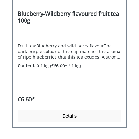
Blueberry-Wildberry flavoured fruit tea
100g
Fruit tea:Blueberry and wild berry flavourThe
dark purple colour of the cup matches the aroma
of ripe blueberries that this tea exudes. A strong,
fruity blend with elderberries, blackberries and
Content:
0.1 kg
(€66.00* / 1 kg)
hibiscus.
€6.60*
Details