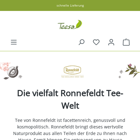
schnelle Lieferung
in content
Shopp
Die vielfalt Ronnefeldt Tee-
Welt
Tee von Ronnefeldt ist facettenreich, genussvoll und
kosmopolitisch. Ronnefeldt bringt dieses wertvolle
Naturprodukt aus allen Teilen der Erde zu Ihnen nach
Hause. Somit können Sie entspannt von zu Hause