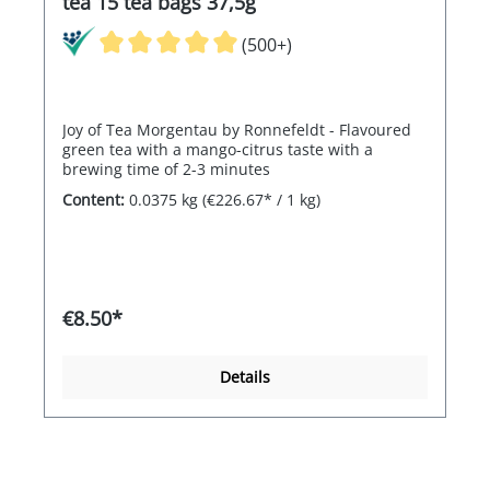
tea 15 tea bags 37,5g
(500+)
Joy of Tea Morgentau by Ronnefeldt - Flavoured
green tea with a mango-citrus taste with a
brewing time of 2-3 minutes
Content:
0.0375 kg
(€226.67* / 1 kg)
€8.50*
Details