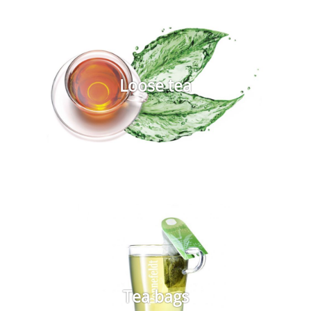
Loose tea
Tea bags