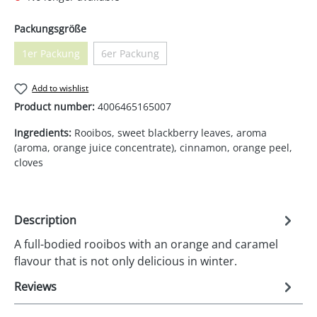
Select
Packungsgröße
1er Packung
6er Packung
(This option is currently unavailable.)
(This option is currently unavailable.)
Add to wishlist
Product number:
4006465165007
Ingredients:
Rooibos, sweet blackberry leaves, aroma
(aroma, orange juice concentrate), cinnamon, orange peel,
cloves
Description
A full-bodied rooibos with an orange and caramel
flavour that is not only delicious in winter.
Reviews