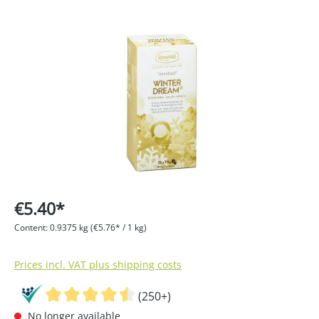
Skip image gallery
€5.40*
Content:
0.9375 kg
(€5.76* / 1 kg)
Prices incl. VAT plus shipping costs
(250+)
No longer available