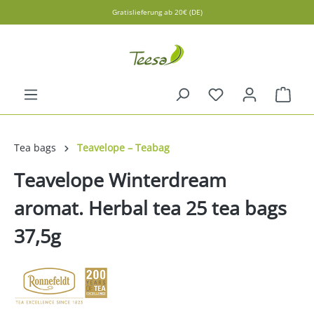
Gratislieferung ab 20€ (DE)
in content
Shopp
Tea bags
Teavelope – Teabag
Teavelope Winterdream
aromat. Herbal tea 25 tea bags
37,5g