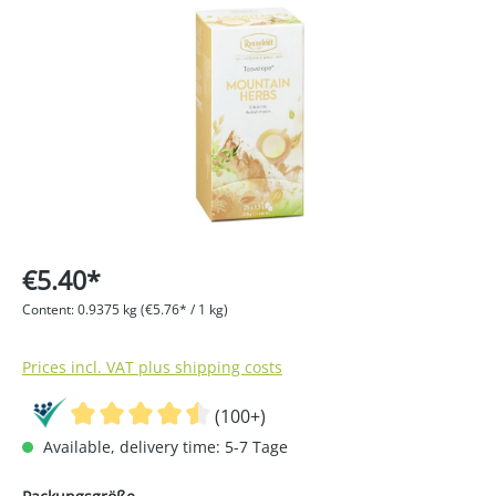
Skip image gallery
€5.40*
Content:
0.9375 kg
(€5.76* / 1 kg)
Prices incl. VAT plus shipping costs
(100+)
Available, delivery time: 5-7 Tage
Select