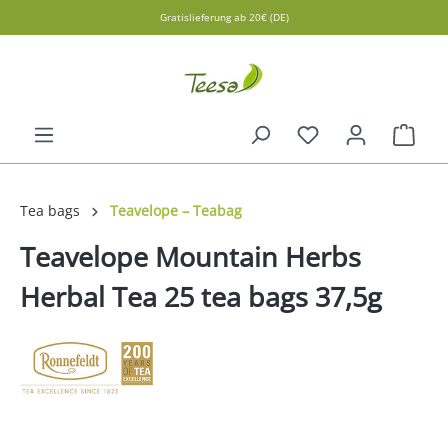
Gratislieferung ab 20€ (DE)
in content
Shopp
Tea bags
Teavelope – Teabag
Teavelope Mountain Herbs
Herbal Tea 25 tea bags 37,5g