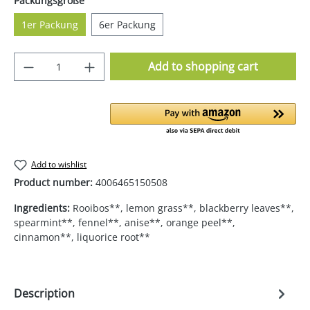
Packungsgröße
1er Packung
6er Packung
Product Quantity: Enter the desired amoun
Add to shopping cart
Add to wishlist
Product number:
4006465150508
Ingredients:
Rooibos**, lemon grass**, blackberry leaves**,
spearmint**, fennel**, anise**, orange peel**,
cinnamon**, liquorice root**
Description