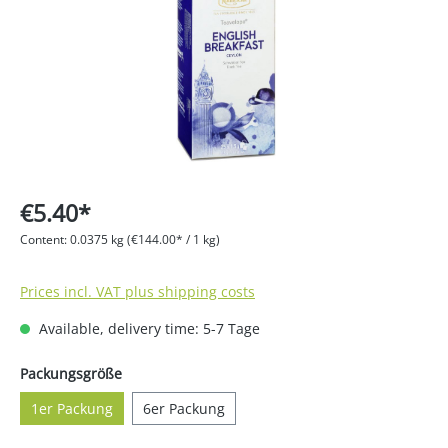
€5.40*
Content:
0.0375 kg
(€144.00* / 1 kg)
Prices incl. VAT plus shipping costs
Available, delivery time: 5-7 Tage
Select
Packungsgröße
1er Packung
6er Packung