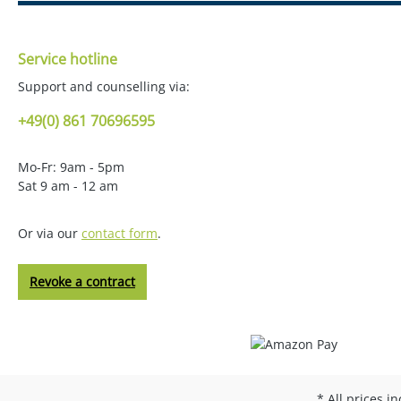
Service hotline
Support and counselling via:
+49(0) 861 70696595
Mo-Fr: 9am - 5pm
Sat 9 am - 12 am
Or via our
contact form
.
Revoke a contract
* All prices i