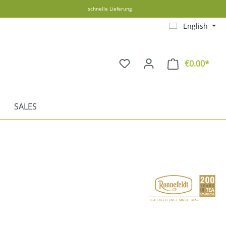
schnelle Lieferung
English
€0.00*
Shopp
SALES