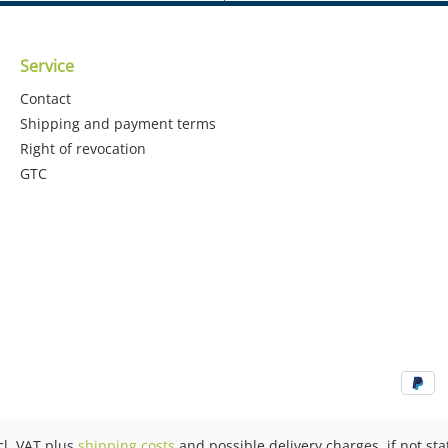
Service
Contact
Shipping and payment terms
Right of revocation
GTC
ncl. VAT plus
shipping costs
and possible delivery charges, if not st