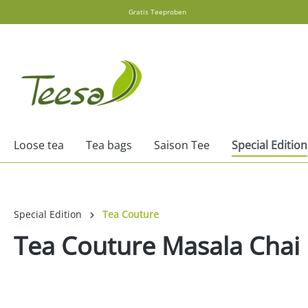
Gratis Teeproben
search
Skip to main navigation
Loose tea
Tea bags
Saison Tee
Special Edition
Special Edition
Tea Couture
Tea Couture Masala Chai 