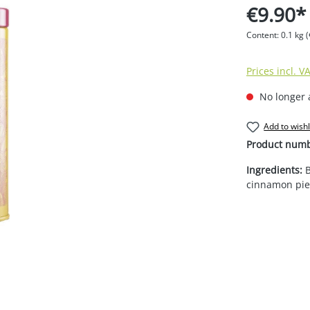
€9.90*
Content:
0.1 kg
(
Prices incl. V
No longer 
Add to wishl
Product num
Ingredients:
B
cinnamon pie