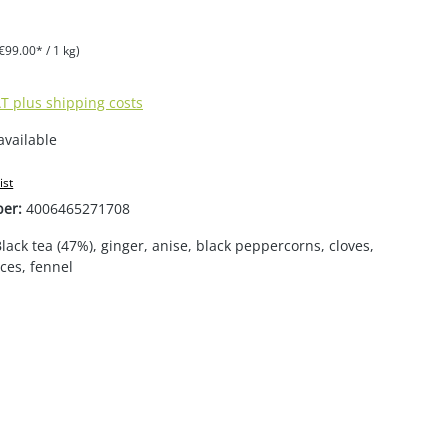
€99.00* / 1 kg)
AT plus shipping costs
available
ist
ber:
4006465271708
lack tea (47%), ginger, anise, black peppercorns, cloves,
ces, fennel