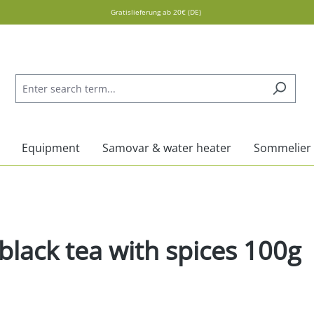
Gratislieferung ab 20€ (DE)
Equipment
Samovar & water heater
Sommelier
black tea with spices 100g