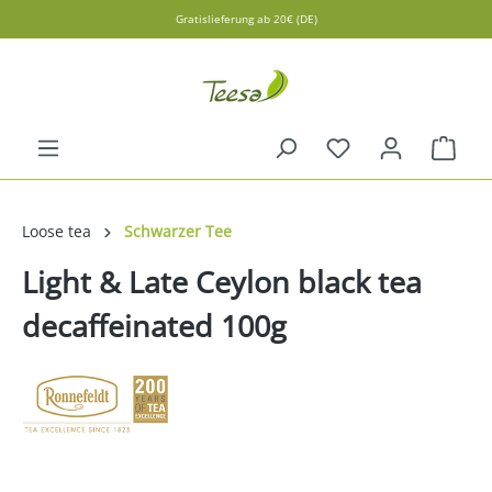
Gratislieferung ab 20€ (DE)
in content
Shopp
Loose tea
Schwarzer Tee
Light & Late Ceylon black tea
decaffeinated 100g