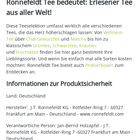
Ronnefeldt Tee bedeutet: Erlesener Tee
aus aller Welt!
Diese Teeselektion umfasst wirklich alle verschiedenen
Tees, die das Herz höherschlagen lassen: Von
Wellness-
Tee
über
Chai-Gewürztee
und
Matcha
bis hin zu
klassischem
Grüntee
,
Schwarztee
,
Kräuter
-
und
Früchtetee
finden Sie hier ganz bestimmt Ihre
Lieblingssorte. Und wenn Sie einfach mal alle Sorten kosten
möchten: Ronnefeldt Tee bietet auch
Probierboxen
zum
Entdecken an.
Informationen zur Produktsicherheit
Land: Deutschland
Hersteller: J.T. Ronnefeldt KG - Rotfelder-Ring 7 - 60327
Frankfurt am Main - Deutschland - www.ronnefeldt.com
Verantwortliche Person: Jan-Bernd Holzapfel - J.T.
Ronnefeldt KG - Rotfelder-Ring 7 -60327 Frankfurt am Main -
Deutschland