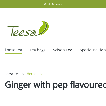
Gratis Teeproben
search
Skip to main navigation
Loose tea
Tea bags
Saison Tee
Special Edition
Loose tea
Herbal tea
Ginger with pep flavoure