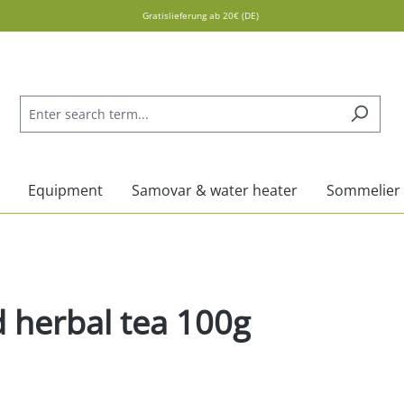
Gratislieferung ab 20€ (DE)
Equipment
Samovar & water heater
Sommelier
d herbal tea 100g