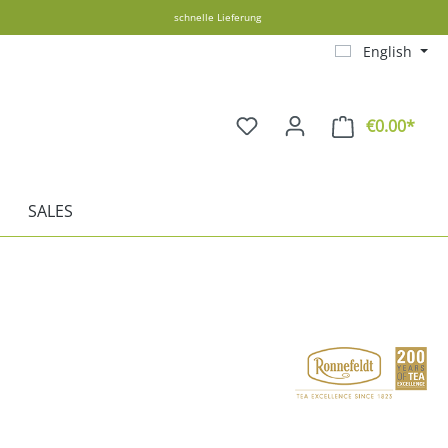
schnelle Lieferung
English
€0.00*
Shopp
SALES