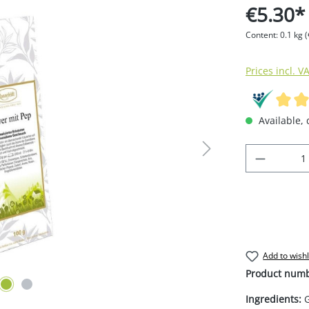
€5.30*
Content:
0.1 kg
(
Prices incl. V
Available, 
Product 
Add to wishl
Product num
Ingredients:
G