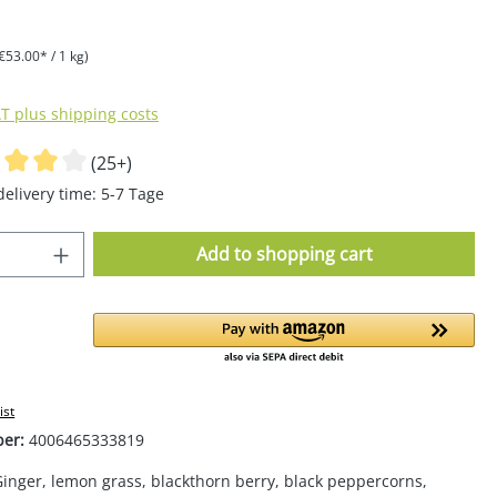
€53.00* / 1 kg)
AT plus shipping costs
(25+)
delivery time: 5-7 Tage
Quantity: Enter the desired amount or u
Add to shopping cart
ist
ber:
4006465333819
inger, lemon grass, blackthorn berry, black peppercorns,