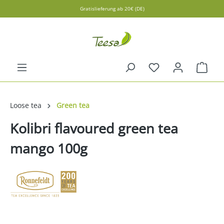
Gratislieferung ab 20€ (DE)
in content
Shopp
Loose tea
Green tea
Kolibri flavoured green tea
mango 100g