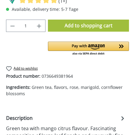
(1+)
Available, delivery time: 5-7 Tage
Product Quantity: Enter the desired amoun
Add to shopping cart
Add to wishlist
Product number:
0736649381964
Ingredients:
Green tea, flavors, rose, marigold, cornflower
blossoms
Description
Green tea with mango citrus flavour. Fascinating