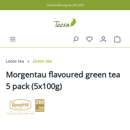
Gratislieferung ab 20€ (DE)
in content
Shopp
Loose tea
Green tea
Morgentau flavoured green tea
5 pack (5x100g)