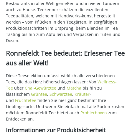
Restaurants in aller Welt genießen und in vielen Ländern
auch zu Hause. Teekenner schätzen die exzellenten
Teequalitäten, welche mit Handwerks-kunst hergestellt
werden – vom Pflücken in den Teegärten, in sorgfältigen
Produktionsschritten im Ursprung, beim Blenden im Tea
Tasting bis hin zum Abfüllen und Verpacken in Tüten und
Dosen.
Ronnefeldt Tee bedeutet: Erlesener Tee
aus aller Welt!
Diese Teeselektion umfasst wirklich alle verschiedenen
Tees, die das Herz höherschlagen lassen: Von
Wellness-
Tee
über
Chai-Gewürztee
und
Matcha
bis hin zu
klassischem
Grüntee
,
Schwarztee
,
Kräuter
-
und
Früchtetee
finden Sie hier ganz bestimmt Ihre
Lieblingssorte. Und wenn Sie einfach mal alle Sorten kosten
möchten: Ronnefeldt Tee bietet auch
Probierboxen
zum
Entdecken an.
Informationen zur Produktsicherheit