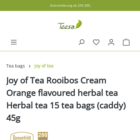
Gratislieferung ab 20€ (DE)
in content
Shopp
Tea bags
joy of tea
Joy of Tea Rooibos Cream
Orange flavoured herbal tea
Herbal tea 15 tea bags (caddy)
45g