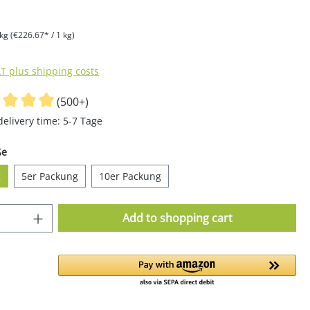
 kg
(€226.67* / 1 kg)
AT plus shipping costs
(500+)
delivery time: 5-7 Tage
ße
g
5er Packung
10er Packung
Quantity: Enter the desired amount or u
Add to shopping cart