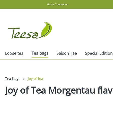
Gratis Teeproben
search
Skip to main navigation
Loose tea
Tea bags
Saison Tee
Special Edition
Tea bags
joy of tea
Joy of Tea Morgentau fla