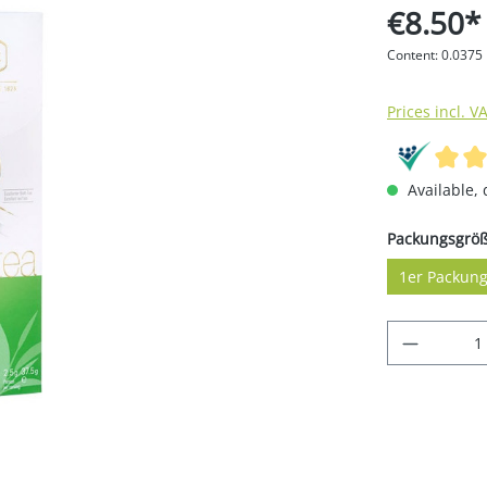
€8.50*
Content:
0.0375
Prices incl. V
Available, 
Select
Packungsgrö
1er Packun
Product 