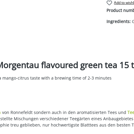
Add to wishl
Product num
Ingredients:
G
Morgentau flavoured green tea 15 
a mango-citrus taste with a brewing time of 2-3 minutes
n
von Ronnefeldt sondern auch in den aromatisierten Tees und
Te
gestellte Mischungen verschiedener Teegärten eines Anbaugebietes
ophie treu geblieben, nur hochwertigste Blatttees aus den besten 