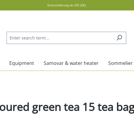
Gratislieferung ab 20€ (DE)
Equipment
Samovar & water heater
Sommelier
voured green tea 15 tea bag