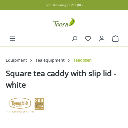
Gratislieferung ab 20€ (DE)
in content
Shopp
Equipment
Tea equipment
Teedosen
Square tea caddy with slip lid -
white