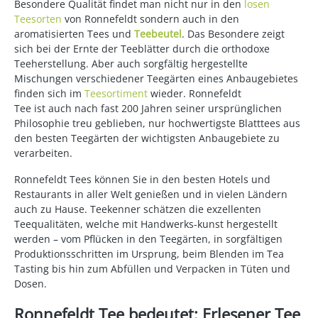
Besondere Qualität findet man nicht nur in den
losen
Teesorten
von Ronnefeldt sondern auch in den
aromatisierten Tees und
Teebeutel
. Das Besondere zeigt
sich bei der Ernte der Teeblätter durch die orthodoxe
Teeherstellung. Aber auch sorgfältig hergestellte
Mischungen verschiedener Teegärten eines Anbaugebietes
finden sich im
Teesortiment
wieder. Ronnefeldt
Tee ist auch nach fast 200 Jahren seiner ursprünglichen
Philosophie treu geblieben, nur hochwertigste Blatttees aus
den besten Teegärten der wichtigsten Anbaugebiete zu
verarbeiten.
Ronnefeldt Tees können Sie in den besten Hotels und
Restaurants in aller Welt genießen und in vielen Ländern
auch zu Hause. Teekenner schätzen die exzellenten
Teequalitäten, welche mit Handwerks-kunst hergestellt
werden – vom Pflücken in den Teegärten, in sorgfältigen
Produktionsschritten im Ursprung, beim Blenden im Tea
Tasting bis hin zum Abfüllen und Verpacken in Tüten und
Dosen.
Ronnefeldt Tee bedeutet: Erlesener Tee