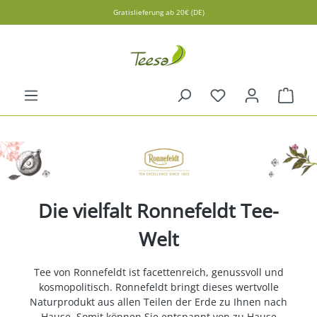
Gratislieferung ab 20€ (DE)
in content
Shopp
Die vielfalt Ronnefeldt Tee-
Welt
Tee von Ronnefeldt ist facettenreich, genussvoll und
kosmopolitisch. Ronnefeldt bringt dieses wertvolle
Naturprodukt aus allen Teilen der Erde zu Ihnen nach
Hause. Somit können Sie entspannt von zu Hause