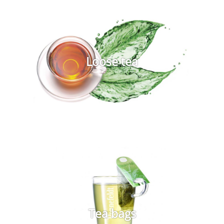
Loose tea
Tea bags