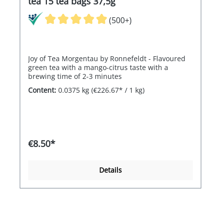
tea 15 tea bags 37,5g
(500+)
Joy of Tea Morgentau by Ronnefeldt - Flavoured
green tea with a mango-citrus taste with a
brewing time of 2-3 minutes
Content:
0.0375 kg
(€226.67* / 1 kg)
€8.50*
Details