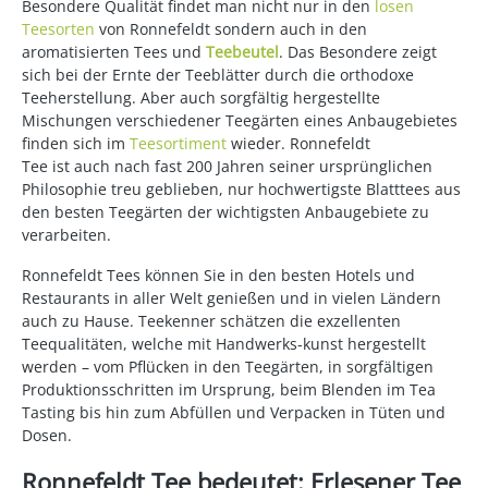
Besondere Qualität findet man nicht nur in den
losen
Teesorten
von Ronnefeldt sondern auch in den
aromatisierten Tees und
Teebeutel
. Das Besondere zeigt
sich bei der Ernte der Teeblätter durch die orthodoxe
Teeherstellung. Aber auch sorgfältig hergestellte
Mischungen verschiedener Teegärten eines Anbaugebietes
finden sich im
Teesortiment
wieder. Ronnefeldt
Tee ist auch nach fast 200 Jahren seiner ursprünglichen
Philosophie treu geblieben, nur hochwertigste Blatttees aus
den besten Teegärten der wichtigsten Anbaugebiete zu
verarbeiten.
Ronnefeldt Tees können Sie in den besten Hotels und
Restaurants in aller Welt genießen und in vielen Ländern
auch zu Hause. Teekenner schätzen die exzellenten
Teequalitäten, welche mit Handwerks-kunst hergestellt
werden – vom Pflücken in den Teegärten, in sorgfältigen
Produktionsschritten im Ursprung, beim Blenden im Tea
Tasting bis hin zum Abfüllen und Verpacken in Tüten und
Dosen.
Ronnefeldt Tee bedeutet: Erlesener Tee