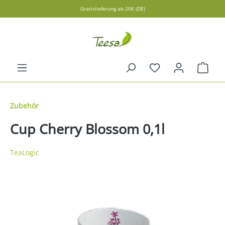
Gratislieferung ab 20€ (DE)
alt springen
Ware
Zubehör
Cup Cherry Blossom 0,1l
TeaLogic
Bildergalerie überspringen