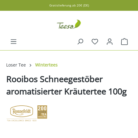
Gratislieferung ab 20€ (DE)
alt springen
Ware
Loser Tee
Wintertees
Rooibos Schneegestöber
aromatisierter Kräutertee 100g