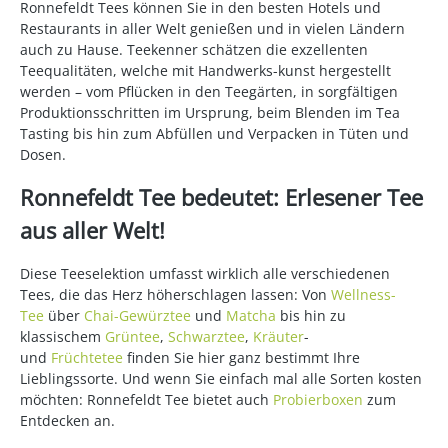
Ronnefeldt Tees können Sie in den besten Hotels und
Restaurants in aller Welt genießen und in vielen Ländern
auch zu Hause. Teekenner schätzen die exzellenten
Teequalitäten, welche mit Handwerks-kunst hergestellt
werden – vom Pflücken in den Teegärten, in sorgfältigen
Produktionsschritten im Ursprung, beim Blenden im Tea
Tasting bis hin zum Abfüllen und Verpacken in Tüten und
Dosen.
Ronnefeldt Tee bedeutet: Erlesener Tee
aus aller Welt!
Diese Teeselektion umfasst wirklich alle verschiedenen
Tees, die das Herz höherschlagen lassen: Von
Wellness-
Tee
über
Chai-Gewürztee
und
Matcha
bis hin zu
klassischem
Grüntee
,
Schwarztee
,
Kräuter
-
und
Früchtetee
finden Sie hier ganz bestimmt Ihre
Lieblingssorte. Und wenn Sie einfach mal alle Sorten kosten
möchten: Ronnefeldt Tee bietet auch
Probierboxen
zum
Entdecken an.