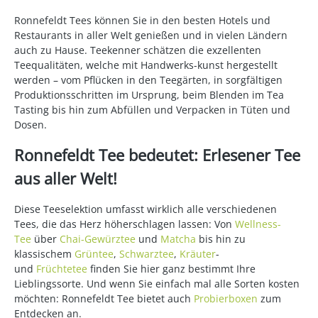
Ronnefeldt Tees können Sie in den besten Hotels und
Restaurants in aller Welt genießen und in vielen Ländern
auch zu Hause. Teekenner schätzen die exzellenten
Teequalitäten, welche mit Handwerks-kunst hergestellt
werden – vom Pflücken in den Teegärten, in sorgfältigen
Produktionsschritten im Ursprung, beim Blenden im Tea
Tasting bis hin zum Abfüllen und Verpacken in Tüten und
Dosen.
Ronnefeldt Tee bedeutet: Erlesener Tee
aus aller Welt!
Diese Teeselektion umfasst wirklich alle verschiedenen
Tees, die das Herz höherschlagen lassen: Von
Wellness-
Tee
über
Chai-Gewürztee
und
Matcha
bis hin zu
klassischem
Grüntee
,
Schwarztee
,
Kräuter
-
und
Früchtetee
finden Sie hier ganz bestimmt Ihre
Lieblingssorte. Und wenn Sie einfach mal alle Sorten kosten
möchten: Ronnefeldt Tee bietet auch
Probierboxen
zum
Entdecken an.