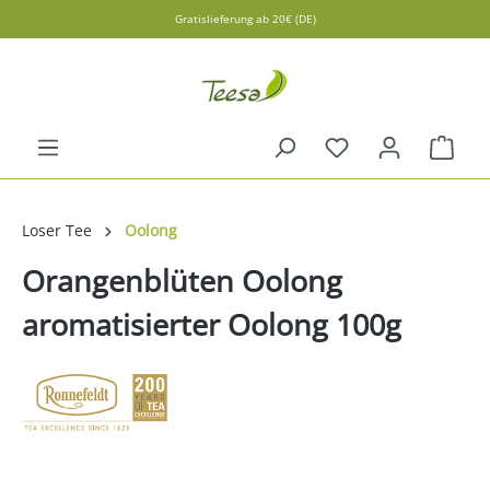
Gratislieferung ab 20€ (DE)
alt springen
Ware
Loser Tee
Oolong
Orangenblüten Oolong
aromatisierter Oolong 100g