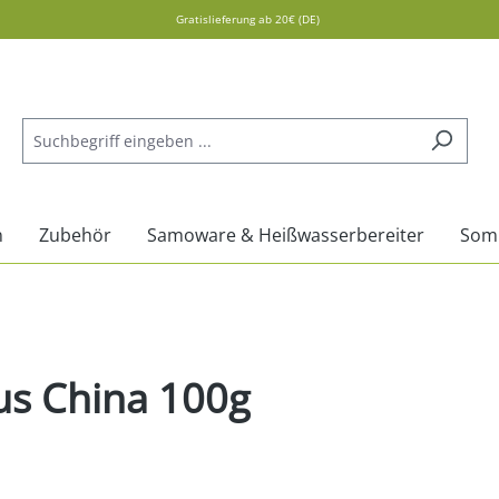
Gratislieferung ab 20€ (DE)
n
Zubehör
Samoware & Heißwasserbereiter
Som
us China 100g