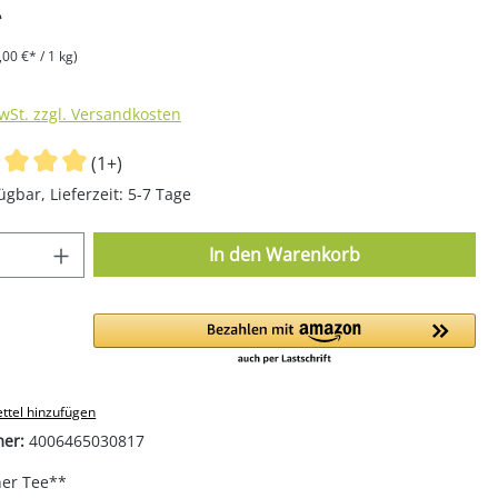
*
,00 €* / 1 kg)
MwSt. zzgl. Versandkosten
(1+)
ügbar, Lieferzeit: 5-7 Tage
 Anzahl: Gib den gewünschten Wert ein o
In den Warenkorb
ttel hinzufügen
mer:
4006465030817
er Tee**