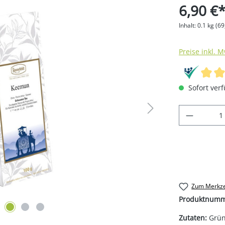
6,90 €
Inhalt:
0.1 kg
(69
Preise inkl. 
Sofort verf
Produkt
Zum Merkze
Produktnum
Zutaten:
Grün