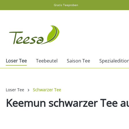
Gratis Teeproben
springen
Zur Hauptnavigation springen
Loser Tee
Teebeutel
Saison Tee
Spezialeditio
Loser Tee
Schwarzer Tee
Keemun schwarzer Tee a