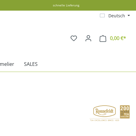
schnelle Lieferung
Deutsch
0,00 €*
Ware
melier
SALES