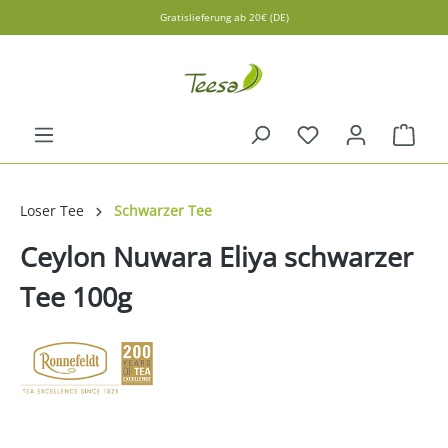
Gratislieferung ab 20€ (DE)
alt springen
Ware
Loser Tee
Schwarzer Tee
Ceylon Nuwara Eliya schwarzer
Tee 100g