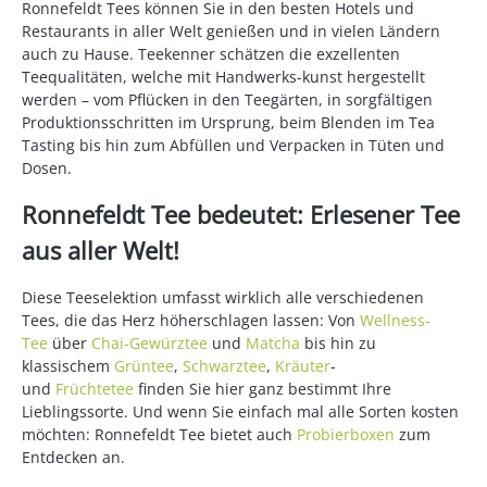
Ronnefeldt Tees können Sie in den besten Hotels und
Restaurants in aller Welt genießen und in vielen Ländern
auch zu Hause. Teekenner schätzen die exzellenten
Teequalitäten, welche mit Handwerks-kunst hergestellt
werden – vom Pflücken in den Teegärten, in sorgfältigen
Produktionsschritten im Ursprung, beim Blenden im Tea
Tasting bis hin zum Abfüllen und Verpacken in Tüten und
Dosen.
Ronnefeldt Tee bedeutet: Erlesener Tee
aus aller Welt!
Diese Teeselektion umfasst wirklich alle verschiedenen
Tees, die das Herz höherschlagen lassen: Von
Wellness-
Tee
über
Chai-Gewürztee
und
Matcha
bis hin zu
klassischem
Grüntee
,
Schwarztee
,
Kräuter
-
und
Früchtetee
finden Sie hier ganz bestimmt Ihre
Lieblingssorte. Und wenn Sie einfach mal alle Sorten kosten
möchten: Ronnefeldt Tee bietet auch
Probierboxen
zum
Entdecken an.