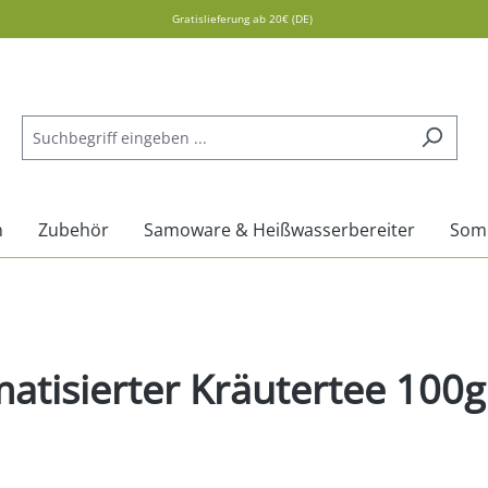
Gratislieferung ab 20€ (DE)
n
Zubehör
Samoware & Heißwasserbereiter
Som
atisierter Kräutertee 100g