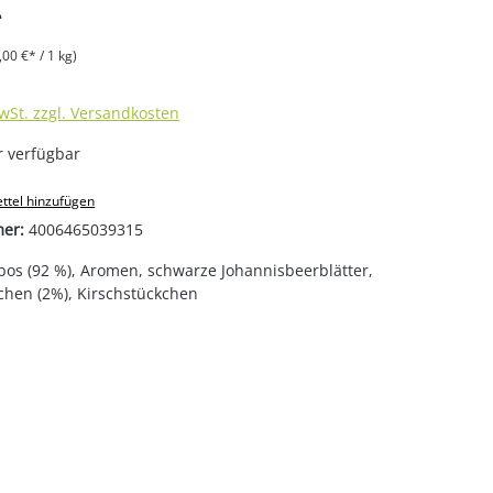
*
,00 €* / 1 kg)
MwSt. zzgl. Versandkosten
 verfügbar
ttel hinzufügen
mer:
4006465039315
bos (92 %), Aromen, schwarze Johannisbeerblätter,
chen (2%), Kirschstückchen