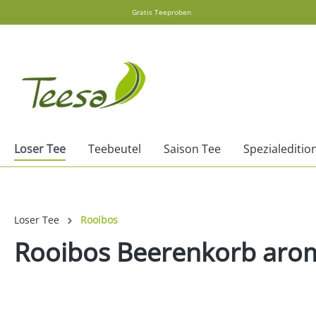
Gratis Teeproben
springen
Zur Hauptnavigation springen
Loser Tee
Teebeutel
Saison Tee
Spezialeditio
Loser Tee
Rooibos
Rooibos Beerenkorb arom