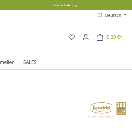
schnelle Lieferung
Deutsch
0,00 €*
Ware
melier
SALES