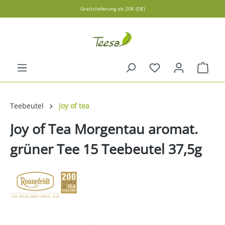
Gratislieferung ab 20€ (DE)
alt springen
Ware
Teebeutel
joy of tea
Joy of Tea Morgentau aromat.
grüner Tee 15 Teebeutel 37,5g