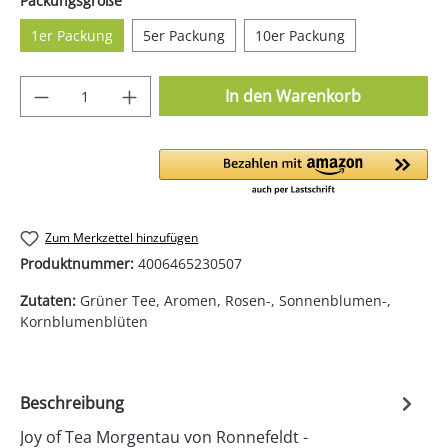
Packungsgröße
1er Packung
5er Packung
10er Packung
Produkt Anzahl: Gib den gewünschten Wer
In den Warenkorb
Zum Merkzettel hinzufügen
Produktnummer:
4006465230507
Zutaten:
Grüner Tee, Aromen, Rosen-, Sonnenblumen-,
Kornblumenblüten
Beschreibung
Joy of Tea Morgentau von Ronnefeldt -