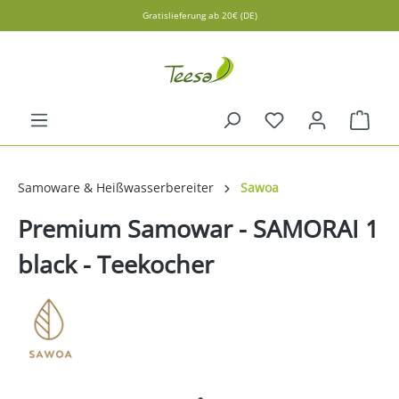
Gratislieferung ab 20€ (DE)
alt springen
Ware
Samoware & Heißwasserbereiter
Sawoa
Premium Samowar - SAMORAI 1
black - Teekocher