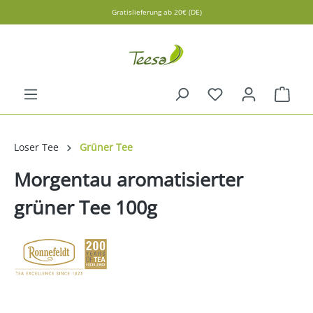
Gratislieferung ab 20€ (DE)
alt springen
Ware
Loser Tee
Grüner Tee
Morgentau aromatisierter
grüner Tee 100g