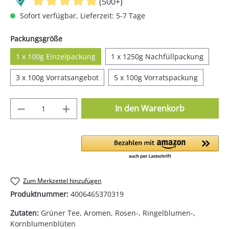
(500+)
Sofort verfügbar, Lieferzeit: 5-7 Tage
auswählen
Packungsgröße
1 x 100g Einzelpackung
1 x 1250g Nachfüllpackung
3 x 100g Vorratsangebot
5 x 100g Vorratspackung
Produkt Anzahl: Gib den gewünschten Wer
In den Warenkorb
Zum Merkzettel hinzufügen
Produktnummer:
4006465370319
Zutaten:
Grüner Tee, Aromen, Rosen-, Ringelblumen-,
Kornblumenblüten