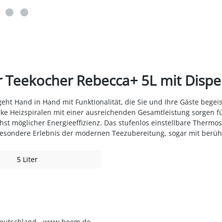
 Teekocher Rebecca+ 5L mit Dispe
 geht Hand in Hand mit Funktionalität, die Sie und Ihre Gäste bege
ke Heizspiralen mit einer ausreichenden Gesamtleistung sorgen für 
t möglicher Energieeffizienz. Das stufenlos einstellbare Thermos
besondere Erlebnis der modernen Teezubereitung, sogar mit berü
5 Liter
 Deutschland - www.beem.de