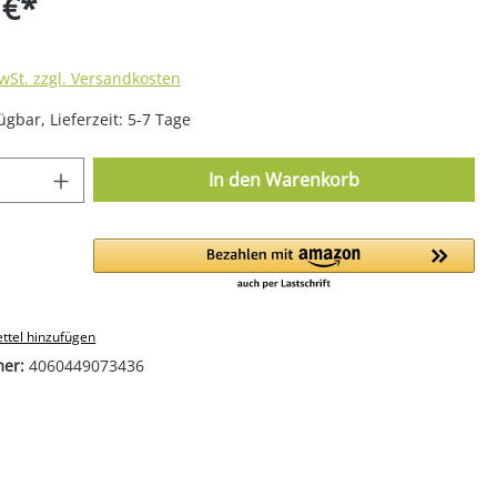
 €*
MwSt. zzgl. Versandkosten
ügbar, Lieferzeit: 5-7 Tage
 Anzahl: Gib den gewünschten Wert ein o
In den Warenkorb
ttel hinzufügen
mer:
4060449073436