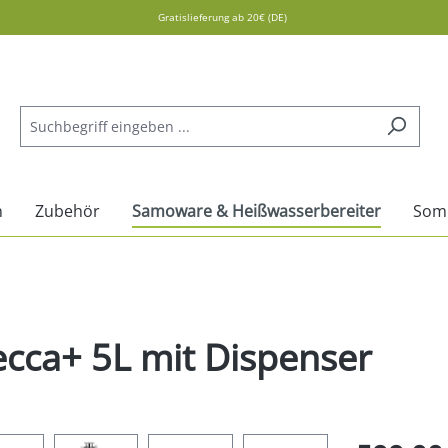
Gratislieferung ab 20€ (DE)
n
Zubehör
Samoware & Heißwasserbereiter
Som
ca+ 5L mit Dispenser