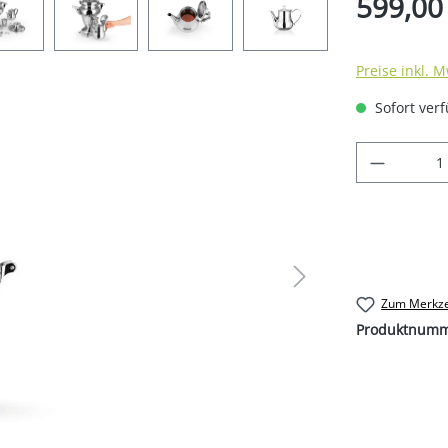
599,00
Preise inkl. 
Sofort verf
Produkt
Zum Merkze
Produktnum