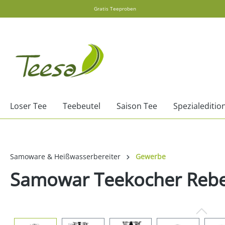
Gratis Teeproben
springen
Zur Hauptnavigation springen
Loser Tee
Teebeutel
Saison Tee
Spezialeditio
Samoware & Heißwasserbereiter
Gewerbe
Samowar Teekocher Rebec
Bildergalerie überspringen