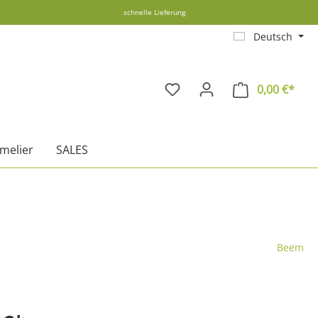
schnelle Lieferung
Deutsch
0,00 €*
Ware
melier
SALES
Beem